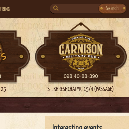
SEARCH
Search
ERING
FOR:
3
098 40-88-390
 25
ST. KHRESHCHATYK, 15/4 (PASSAGE)
Interesting events