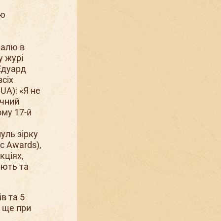
ою
валю в
у журі
Едуард
всіх
UA): «Я не
ючний
ому 17-й
уль зірку
c Awards),
кціях,
ають та
в та 5
т ще при