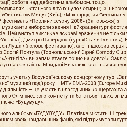
нтації, робота над дебютним альбомом, тощо.
стивалях. Останього літа їх було чотири(!) із широк
, «Фестиваль Меду» (Київ), «Міжнародний Фестиваль
й фестиваль «Перлини сезону-2008» (Запоріжжя) з
у музиканти вибороли звання Найкращий гурт фести
ів. Цей виступ викликав яскраві враження не тільки 
країна), Дмитро Ципердюк (гурт «Dazzle Dreams»), 
еся Лущак (голова фестивалю), але і підкорив серця 
ю Сергій Притула (Тернопільський Сірий Comedy Club 
рт «АнтитілА» ви запам’ятаєте точно на довго!». Закл
ступ на open air на Майдані Незалежності, присвячен
руть учать у Всеукраїнському концертному турі «Зап
вної музичної події року – MTV EMA-2008 (Europe Musi
діяльність – це участь в благодійних концертах та а
ного Олімпійського комітету та багатьох інших, знім
 пісню «Будувуду».
ного альбому «БУДУВУДУ». Платівка містить 11 трекі
анням своїх найдавніших фанів, які підтримували гур