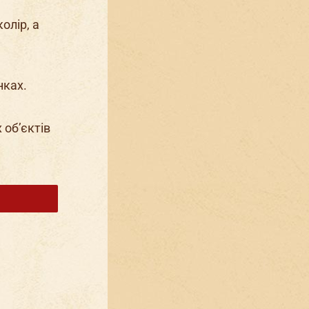
олір, а
нках.
 об’єктів