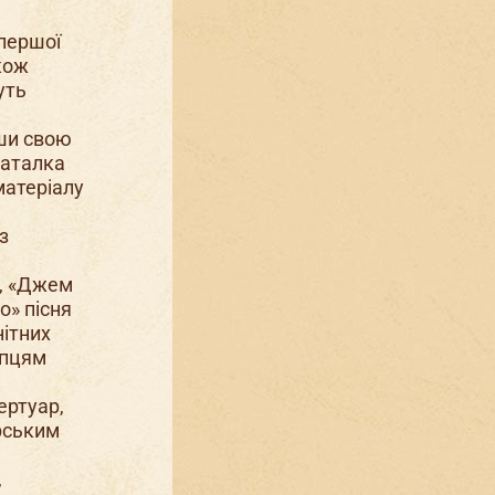
 першої
кож
уть
вши свою
Наталка
матеріалу
з
», «Джем
о» пісня
нітних
опцям
ертуар,
ерським
,