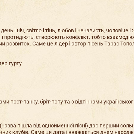
нь і ніч, світло і тінь, любов і ненависть, чоловіче і 
е і протидіють, створюють конфлікт, тобто взаємодію
ий розвиток. Саме це лідер і автор пісень Тарас Топол
дер гурту
ами пост-панку, бріт-попу та з відтінками українськог
 (назва пішла від однойменної пісні) дає перший соль
ичних клубів. Саме ця дата і вважається днем народ