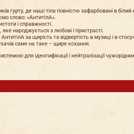
 гурту, де наші тіла повністю зафарбовані в білий к
о слово: «АнтитілА».
истоти і справжності.
, яке народжується з любові і пристрасті.
АнтитілА за щирість та відвертість в музиці і в стосу
хачів саме на таке – щире кохання.
истемою для ідентифікації і нейтралізації чужорідних