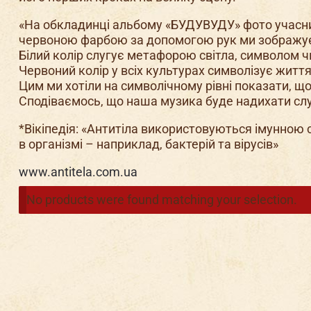
«На обкладинці альбому «БУДУВУДУ» фото учасників
червоною фарбою за допомогою рук ми зображуєм
Білий колір слугує метафорою світла, символом ч
Червоний колір у всіх культурах символізує життя
Цим ми хотіли на символічному рівні показати, що 
Сподіваємось, що наша музика буде надихати слу
*Вікіпедія: «Антитіла використовуються імунною с
в організмі – наприклад, бактерій та вірусів»
www.antitela.com.ua
No products were found matching your selection.