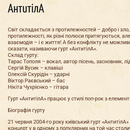
АнтитілА
Світ складається з протилежностей – добро і зло, де
протилежності, як різні полюси притягуються, ал
взаємодія – і є життя! А без конфлікту не можлив
сказати, називаючи гурт «АнтитілА».
Склад гурту:
Тарас Тополя – вокал, автор пісень, засновник, лі
Сергій Вусик – клавіші
Олексій Скурідін – ударні
Віктор Раєвський – бас
Нікіта Чухрієнко – гітара
Гурт «АнтитілА» працює у стилі поп-рок з елемент
Біографія гурту
21 червня 2004-го року київський гурт «АнтитілА»
концерт у в одному з популярних на той час стол