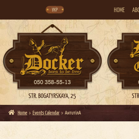
Skip
Skip
to
to
navigation
content
HOME
AB
УКР
050 358-55-13
STR. BOGATYRSKAYA, 25
STR
Home
Events Calendar
АнтитілА