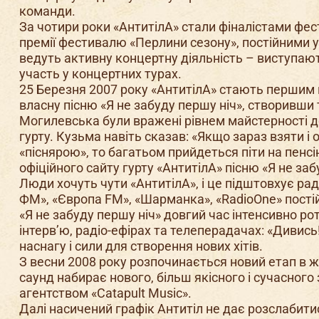
команди.
За чотири роки «АнтитілА» стали фіналістами фест
премії фестивалю «Перлини сезону», постійними у
ведуть активну концертну діяльність – виступают
участь у концертних турах.
25 Березня 2007 року «АнтитілА» стають першим 
власну пісню «Я не забуду першу ніч», створивши
Могилевська були вражені рівнем майстерності д
гурту. Кузьма навіть сказав: «Якщо зараз взяти і 
«піснярою», то багатьом прийдеться піти на пенсі
офіційного сайту гурту «АнтитілА» пісню «Я не заб
Люди хочуть чути «АнтитілА», і це підштовхує раді
ФМ», «Європа FM», «Шарманка», «RadioOne» постій
«Я не забуду першу ніч» довгий час інтенсивно р
інтерв’ю, радіо-ефірах та телеперадачах: «Дивись!
наснагу і сили для створення нових хітів.
З весни 2008 року розпочинається новий етап в жи
саунд набирає нового, більш якісного і сучасног
агентством «Catapult Music».
Далі насичений графік Антитіл не дає розслабитись