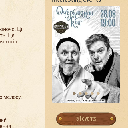
жіноче. Ці
ть. Ця
я хотів
о мелосу.
all events
ний
ження