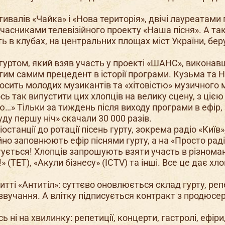
ивалів «Чайка» і «Нова територія», двічі лауреатами
часниками телевізійного проекту «Наша пісня». А та
ь в клубах, на центральних площах міст України, бер
гуртом, який взяв участь у проекті «ШАНС», викона
 тим самим прецедент в історії програми. Кузьма та 
осить молодих музикантів та «хітовістю» музичного 
ось так випустити цих хлопців на велику сцену, з цією
ю…» Тільки за тиждень після виходу програми в ефір, 
уду першу ніч» скачали 30 000 разів.
останції до ротації пісень гурту, зокрема радіо «Київ
но заповнюють ефір піснями гурту, а на «Просто раді
отується! Хлопців запрошують взяти участь в різнома
» (ТЕТ), «Акули бізнесу» (ICTV) та інші. Все це дає хл
тті «Антитіл»: суттєво оновлюється склад гурту, реп
о звучання. А влітку підписується контракт з продюс
 ні на хвилинку: репетиції, концерти, гастролі, ефіри