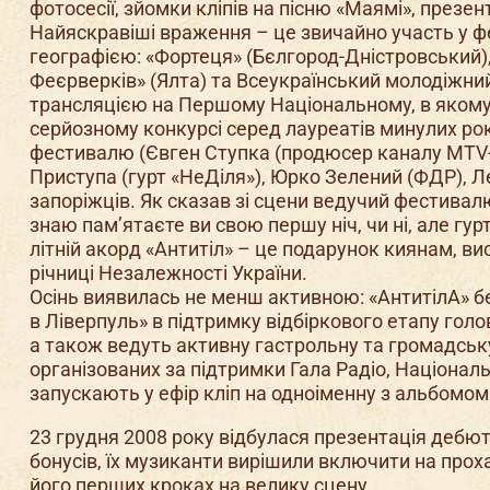
фотосесії, зйомки кліпів на пісню «Маямі», презе
Найяскравіші враження – це звичайно участь у фе
географією: «Фортеця» (Бєлгород-Дністровський)
Феєрверків» (Ялта) та Всеукраїнський молодіжни
трансляцією на Першому Національному, в яком
серйозному конкурсі серед лауреатів минулих рок
фестивалю (Євген Ступка (продюсер каналу MTV-У
Приступа (гурт «НеДіля»), Юрко Зелений (ФДР), Л
запоріжців. Як сказав зі сцени ведучий фестивал
знаю пам’ятаєте ви свою першу ніч, чи ні, але гу
літній акорд «Антитіл» – це подарунок киянам, ви
річниці Незалежності України.
Осінь виявилась не менш активною: «АнтитілА» бе
в Ліверпуль» в підтримку відбіркового етапу голо
а також ведуть активну гастрольну та громадську 
організованих за підтримки Гала Радіо, Національ
запускають у ефір кліп на одноіменну з альбомом
23 грудня 2008 року відбулася презентація дебют
бонусів, їх музиканти вирішили включити на прох
його перших кроках на велику сцену.