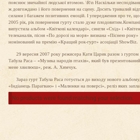
пояснює звичайної людської втомою. \R\n Наскільки несподіван
ж довгождано і його повернення на сцену. Досить тривалий від
силами і багажем позитивних емоцій. І упередження про те, що
2005 рік, рік повернення гурту стало дуже плодовитим.Компанія 
випустила альбом «Квіткові календарі», сингли «Схід» і «Квіте
телеканалів, пісня «По дорозі на моря» визнана «Піснею року»
номінований на премію «Кращий рок-гурт» асоціації ShowBiz.
29 вересня 2007 року режисера Катя Царик разом з гуртом з
Табула Раса – «Музика народів птахів», який був презентований
мене хвилюєш», реж. А. Химчук.
Зараз гурт Табула Раса готується до виходу нового альбому,
«Індіанець Парагваю» і «Малюнки на поверсі», реліз яких заплан
No products were found matching your selection.