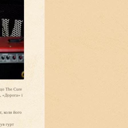
 до The Cure
, «Дорога» і
т, коли його
нув гурт