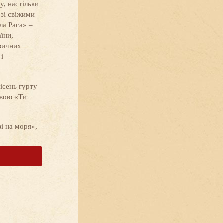
у, настільки
 зі свіжими
ла Раса» –
їни,
узичних
і
пісень гурту
звою «Ти
зі на моря»,