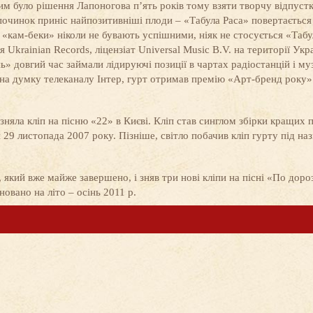
им було рішення Лапоногова п’ять років тому взяти творчу відпустк
починок приніс найпозитивніші плоди – «Табула Раса» повертається
 «кам-беки» ніколи не бувають успішними, ніяк не стосується «Табу
Ukrainian Records, ліцензіат Universal Music B.V. на території Укра
нь» довгий час займали лідируючі позиції в чартах радіостанцій і м
 на думку телеканалу Інтер, гурт отримав премію «Арт-бренд року» 
няла кліп на пісню «22» в Києві. Кліп став синглом збірки кращих 
 29 листопада 2007 року. Пізніше, світло побачив кліп гурту під на
 який вже майже завершено, і зняв три нові кліпи на пісні «По доро
овано на літо – осінь 2011 р.