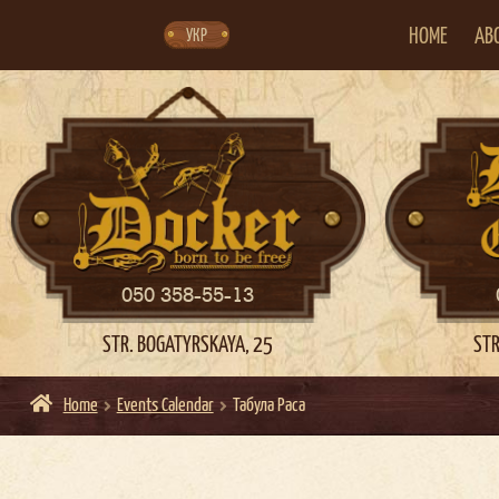
Skip
Skip
to
to
navigation
content
HOME
AB
УКР
050 358-55-13
STR. BOGATYRSKAYA, 25
STR
Home
Events Calendar
Табула Раса