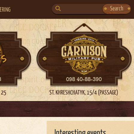
SEARCH
Search
ERING
FOR:
3
098 40-88-390
 25
ST. KHRESHCHATYK, 15/4 (PASSAGE)
Interesting events