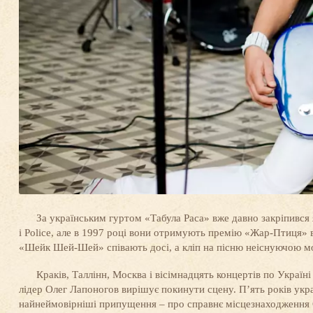
За українським гуртом «Табула Раса» вже давно закріпився
і Pоlice, але в 1997 році вони отримують премію «Жар-Птиця» 
«Шейк Шей-Шей» співають досі, а кліп на пісню неіснуючою мо
Краків, Таллінн, Москва і вісімнадцять концертів по Україн
лідер Олег Лапоногов вирішує покинути сцену. П’ять років укра
найнеймовірніші припущення – про справнє місцезнаходження Оле