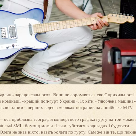
 ярлик «парадоксального». Вони не соромляться своєї прихильності
в номінації «кращий поп-гурт України». Їх хіти «Улюблена машина»
вою одним з перших відео з «совка» потрапив на англійське MTV.
і – ось приблизна географія концертного графіка гурту на той момен
їнські ЗМІ і бомонд могли тільки губитися в здогадах і будувати
га не знав ніхто, навіть колеги по гурту. Сам же він те, що поки