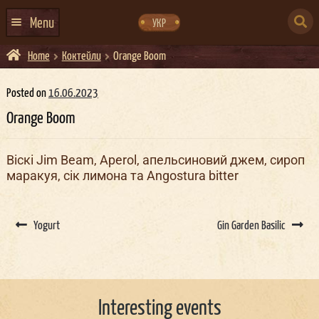
Skip
Skip
to
to
SEARCH
navigation
content
Menu
УКР
FOR:
Home
Коктейли
Orange Boom
HOME
EVENTS CALENDAR
Posted on
16.06.2023
Orange Boom
ABOUT US
CONTACTS
Віскі Jim Beam, Aperol, апельсиновий джем, сироп
маракуя, сік лимона та Angostura bitter
EVENT AGENCY DOCKER
CATERING
Post
navigation
Yogurt
Gin Garden Basilic
Interesting events