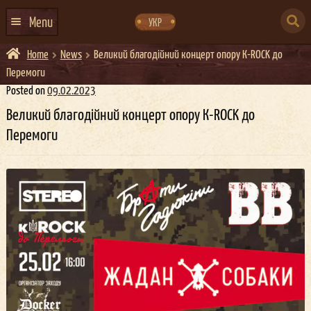
Skip
Skip
to
to
SEARCH
navigation
content
Menu
УКР
FOR:
Home
News
Великий благодійний концерт опору К-ROCK до
HOME
Перемоги
EVENTS CALENDAR
Posted on
09.02.2023
Великий благодійний концерт опору К-ROCK до
ABOUT US
Перемоги
CONTACTS
EVENT AGENCY DOCKER
CATERING