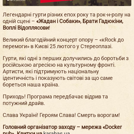
Легендарні гурти різних епох року та рок-н-ролу на
одній сцені –
«Жадан і Собаки», Брати Гадюкіни,
Воплі Відоплясови
!
Великий благодійний концерт опору – «кRock до
перемоги» в Києві 25 лютого у Стереоплазі.
Гурти, які одні з перших долучились до боротьби з
російською агресією на культурному фронті.
Артисти, які підтримують національну
ідентичність і показують світові за що саме
бореться наша країна.
Приходь! Програма передбачає відрив та
потужний драйв.
Слава Україні! Героям Слава! Смерть ворогам!
Головний організатор заходу – мережа «Docker
pub». Квитки на
karabas.ua