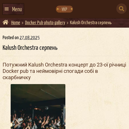
Skip
Skip
to
to
SEARCH
navigation
content
Menu
УКР
FOR:
Home
Docker Pub photo gallery
Kalush Orchestra серпень
HOME
EVENTS CALENDAR
Posted on
27.08.2025
Kalush Orchestra серпень
ABOUT US
CONTACTS
Потужний Kalush Orchestra концерт до 23-ої річниці
Docker pub та неймовірні спогади собі в
EVENT AGENCY DOCKER
скарбничку
CATERING