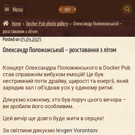
Skip
Skip
to
to
SEARCH
navigation
content
Menu
УКР
FOR:
Home
Docker Pub photo gallery
Олександр Положинський –
HOME
розставання з літом
EVENTS CALENDAR
Posted on
05.09.2025
Олександр Положинський – розставання з літом
ABOUT US
CONTACTS
Концерт Олександра Положинського в Docker Pub
став справжнім вибухом емоцій! Це був
EVENT AGENCY DOCKER
нестримний потік драйву, щирості та енергії, який
CATERING
зарядив зал і об’єднав усіх у єдиному ритмі.
Дякуємо кожному, хто був поруч цього вечора –
ви зробили його особливим.
Цей вечір ще довго буде жити в серцях!
За світлини дякуємо
Ievgen Vorontsov