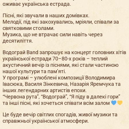
оживає українська естрада.
Пісні, які звучали в наших домівках.
Мелодії, під які закохувались, мріяли, співали за
святковими столами.
Музика, що не втрачає сили навіть через
десятиліття.
Водограй Band запрошує на концерт головних хітів
української естради 70–80-х років – теплий
акустичний вечір із піснями, які стали частиною
нашої культури та пам’яті.
У програмі – улюблені композиції Володимира
Івасюка, Василя Зінкевича, Назарія Яремчука та
інших легендарних артистів епохи.
“Червона рута”, “Водограй”, “Я піду в далекі гори”
та інші пісні, які хочеться співати всім залом
Це буде вечір світлих спогадів, живої музики та
справжньої української атмосфери.