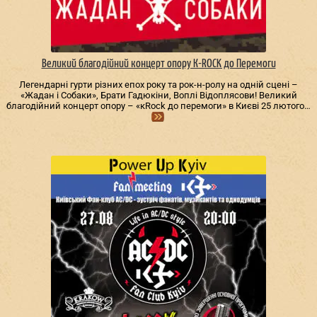
Великий благодійний концерт опору К-ROCK до Перемоги
Легендарні гурти різних епох року та рок-н-ролу на одній сцені –
«Жадан і Собаки», Брати Гадюкіни, Воплі Відоплясови! Великий
благодійний концерт опору – «кRock до перемоги» в Києві 25 лютого…