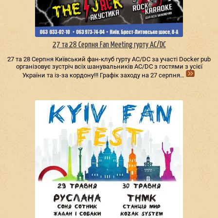
27 та 28 Серпня Fan Meeting гурту AC/DС
27 та 28 Серпня Київський фан-клуб гурту AC/DС за участі Docker pub
організовує зустріч всіх шанувальників AC/DС з гостями з усієї
України та із-за кордону!!! Графік заходу на 27 серпня…