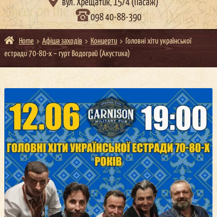

вул. Хрещатик, 15/4 (Пасаж)
098 40-88-390
Home
Афіша заходів
Концерти
Головні хіти української
естради 70-80-х – гурт Водограй (Акустика)