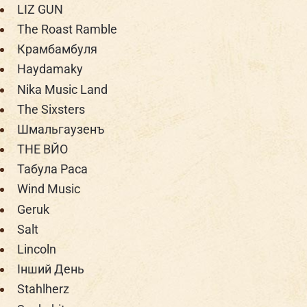
LIZ GUN
The Roast Ramble
Крамбамбуля
Haydamaky
Nika Music Land
The Sixsters
Шмальгаузенъ
THE ВЙО
Табула Раса
Wind Music
Geruk
Salt
Lincoln
Інший День
Stahlherz