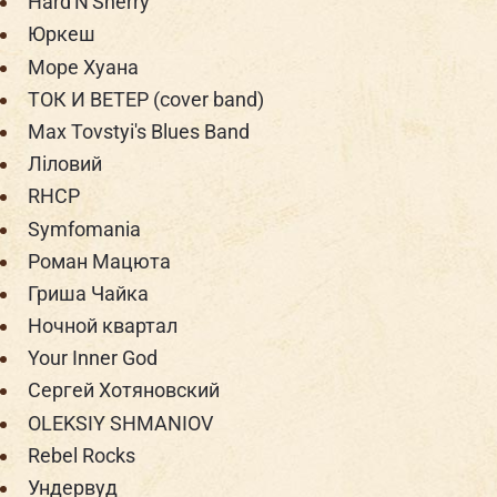
Hard'N'Sherry
Юркеш
Море Хуана
ТОК И ВЕТЕР (cover band)
Max Tovstyi's Blues Band
Ліловий
RHCP
Symfomania
Роман Мацюта
Гриша Чайка
Ночной квартал
Your Inner God
Сергей Хотяновский
OLEKSIY SHMANIOV
Rebel Rocks
Ундервуд