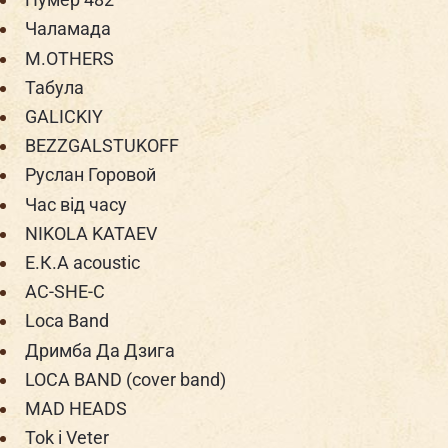
Чаламада
M.OTHERS
Табула
GALICKIY
BEZZGALSTUKOFF
Руслан Горовой
Час від часу
NIKOLA KATAEV
Е.К.А acoustic
AC-SHE-C
Loca Band
Дримба Да Дзига
LOCA BAND (cover band)
MAD HEADS
Tok i Veter