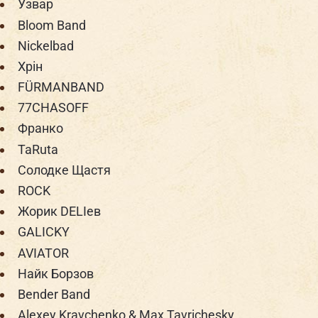
Узвар
Bloom Band
Nickelbad
Хрін
FÜRMANBAND
77CHASOFF
Франко
TaRuta
Солодке Щастя
ROCK
Жорик DELIев
GALICKY
AVIATOR
Найк Борзов
Bender Band
Alexey Kravchenko & Max Tavrichesky