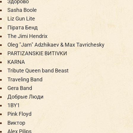
Здорово
Sasha Boole
Liz Gun Lite
Пірата Бенд
The Jimi Hendrix
Oleg "Jam" Adzhikaev & Max Tavrichesky
PARTIZANSKIE ВИТIVКИ
KARNA
Tribute Queen band Beast
Traveling Band
Gera Band
Добрые Люди
1BY1
Pink Floyd
Виктор
Alex Pilips