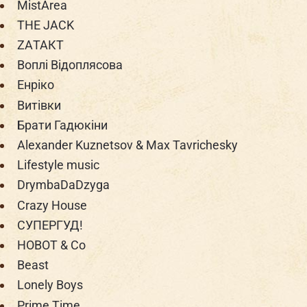
MistArea
THE JACK
ZAТАКТ
Воплі Відоплясова
Енріко
Витівки
Брати Гадюкіни
Alexander Kuznetsov & Max Tavrichesky
Lifestyle music
DrymbaDaDzyga
Crazy House
СУПЕРГУД!
HOBOT & Co
Beast
Lonely Boys
Prime Time