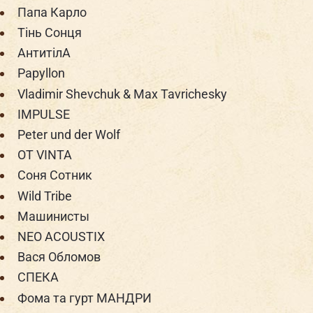
Папа Карло
Тінь Сонця
АнтитілА
Papyllon
Vladimir Shevchuk & Max Tavrichesky
IMPULSE
Peter und der Wolf
OT VINTA
Cоня Сотник
Wild Tribe
Машинисты
NEO ACOUSTIX
Вася Обломов
СПЕКА
Фома та гурт МАНДРИ