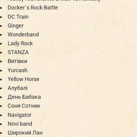
Docker`s Rock Battle
DC Train
Ginger
Wonderband
Lady Rock
STANZA
Витівки
Yurcash
Yellow Horse
Алубалі
День Бабака
Соня Сотник
Navigator
Novi band
Широкий Лан