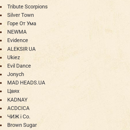
Tribute Scorpions
Silver Town
Горе От Ума
NEWMA
Evidence
ALEKSIR UA
Ukiez
Evil Dance
Jonych
MAD HEADS.UA
Цвях
KADNAY
ACDCICA
ЧИЖ і Co.
Brown Sugar