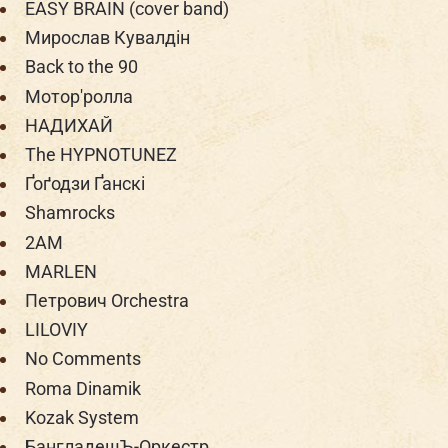
EASY BRAIN (cover band)
Мирослав Кувалдін
Back to the 90
Мотор'ролла
НАДИХАЙ
The HYPNOTUNEZ
Ґоґодзи Ґанскі
Shamrocks
2AM
MARLEN
Петрович Orchestra
LILOVIY
No Comments
Roma Dinamik
Kozak System
БангладешЪ-Оркестр