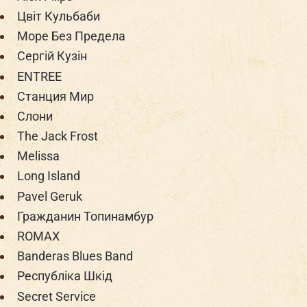
Цвіт Кульбаби
Море Без Предела
Сергій Кузін
ENTREE
Станция Мир
Слони
The Jack Frost
Melissa
Long Island
Pavel Geruk
Гражданин Топинамбур
ROMAX
Banderas Blues Band
Республiка Шкiд
Secret Service