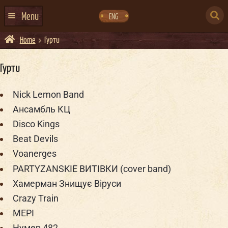
Skip
Skip
to
to
SEARCH
navigation
content
Menu
ENG
FOR:
Home
Гурти
ГОЛОВНА
АФІША ЗАХОДІВ
Гурти
КОНТАКТИ
Nick Lemon Band
ПРО НАС
Ансамбль КЦ
Disco Kings
ГУРТИ
Beat Devils
ІВЕНТ-АГЕНЦІЯ ДОКЕР
Voanerges
КЕЙТЕРИНГ
PARTYZANSKIE ВИТІВКИ (cover band)
Хамерман Знищує Віруси
НОВИНИ
Crazy Train
DOCKER ДРЕСС-КОД
МЕРІ
Нумер 482