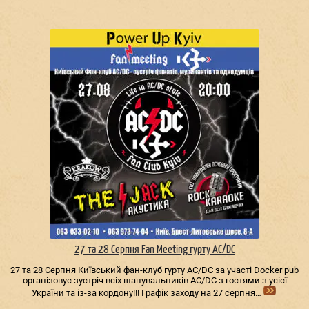
27 та 28 Серпня Fan Meeting гурту AC/DС
27 та 28 Серпня Київський фан-клуб гурту AC/DС за участі Docker pub
організовує зустріч всіх шанувальників AC/DС з гостями з усієї
України та із-за кордону!!! Графік заходу на 27 серпня…