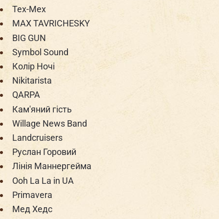
Tex-Mex
MAX TAVRICHESKY
BIG GUN
Symbol Sound
Колір Ночі
Nikitarista
QARPA
Кам'яний гість
Willage News Band
Landcruisers
Руслан Горовий
Лінія Маннергейма
Ooh La La in UA
Primavera
Мед Хедс