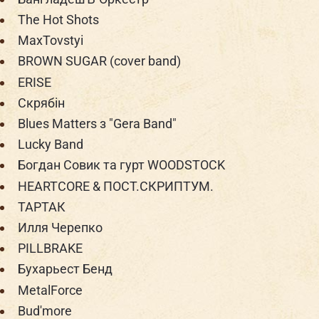
The Hot Shots
MaxTovstyi
BROWN SUGAR (cover band)
ERISE
Скрябін
Blues Matters з "Gera Band"
Lucky Band
Богдан Совик та гурт WOODSTOCK
HEARTCORE & ПОСТ.СКРИПТУМ.
ТАРТАК
Илля Черепко
PILLBRAKE
Бухарьест Бенд
MetalForce
Bud'more