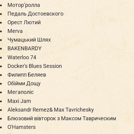
Мотор’ролла
Педаль Достоевского
Орест Лютий
Merva
Чумацький Шлях
BAKENBARDY
Waterloo 74
Docker's Blues Session
Филипп Беляев
Обiйми Дощу
Мегаполіс
Maxi Jam
Aleksandr Remez& Max Tavrichesky
Блюзовий вівторок з Максом Таврическим
O'Hamsters