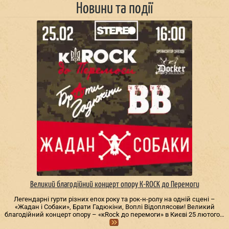
Новини та події
Великий благодійний концерт опору К-ROCK до Перемоги
Легендарні гурти різних епох року та рок-н-ролу на одній сцені –
«Жадан і Собаки», Брати Гадюкіни, Воплі Відоплясови! Великий
благодійний концерт опору – «кRock до перемоги» в Києві 25 лютого…