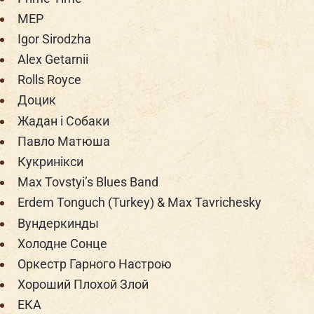
MEP
Igor Sirodzha
Alex Getarnii
Rolls Royce
Доцик
Жадан і Собаки
Павло Матюша
Кукринікси
Max Tovstyi’s Blues Band
Erdem Tonguch (Turkey) & Max Tavrichesky
Вундеркинды
Холодне Сонце
Оркестр Гарного Настрою
Хороший Плохой Злой
ЕКА