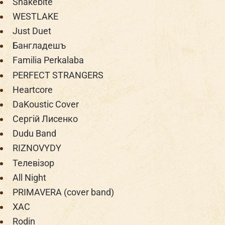
Snakebite
WESTLAKE
Just Duet
Бангладешъ
Familia Perkalaba
PERFECT STRANGERS
Heartcore
DaKoustic Cover
Сергій Лисенко
Dudu Band
RIZNOVYDY
Телевізор
All Night
PRIMAVERA (cover band)
ХАС
Rodin