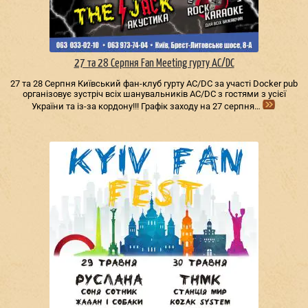
27 та 28 Серпня Fan Meeting гурту AC/DС
27 та 28 Серпня Київський фан-клуб гурту AC/DС за участі Docker pub
організовує зустріч всіх шанувальників AC/DС з гостями з усієї
України та із-за кордону!!! Графік заходу на 27 серпня…