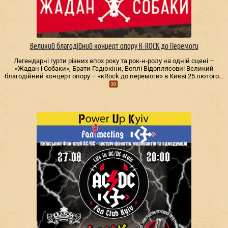
Великий благодійний концерт опору К-ROCK до Перемоги
Легендарні гурти різних епох року та рок-н-ролу на одній сцені –
«Жадан і Собаки», Брати Гадюкіни, Воплі Відоплясови! Великий
благодійний концерт опору – «кRock до перемоги» в Києві 25 лютого…