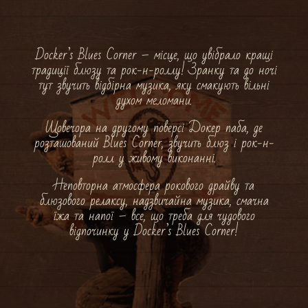
Docker’s Blues Corner – місце, що увібрало кращі
традиції блюзу та рок-н-роллу! Зранку та до ночі
тут звучить відбірна музика, яку смакують вільні
духом меломани.
Щовечора на другому поверсі Докер паба, де
розташований Blues Corner, звучить блюз і рок-н-
ролл у живому виконанні.
Неповторна атмосфера рокового драйву та
блюзового релаксу, надзвичайна музика, смачна
їжа та напої – все, що треба для чудового
відпочинку у Docker’s Blues Corner!