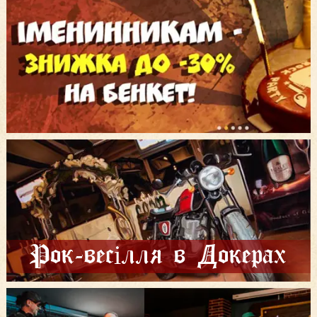
Рок-весілля в Докерах