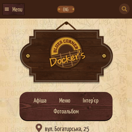
Skip
Skip
to
to
SEARCH
navigation
content
Menu
ENG
FOR:
ГОЛОВНА
АФІША ЗАХОДІВ
КОНТАКТИ
ПРО НАС
ГУРТИ
ІВЕНТ-АГЕНЦІЯ ДОКЕР
КЕЙТЕРИНГ
Афіша
Меню
Інтер'єр
НОВИНИ
Фотоальбом
DOCKER ДРЕСС-КОД

вул. Богатирська, 25