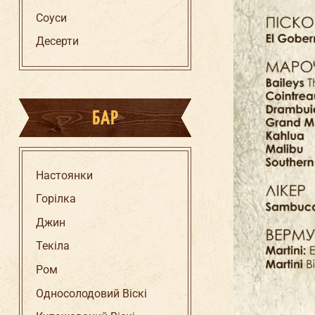
Соуси
Десерти
БАР
Настоянки
Горілка
Джин
Текіла
Ром
Односолодовий Віскі