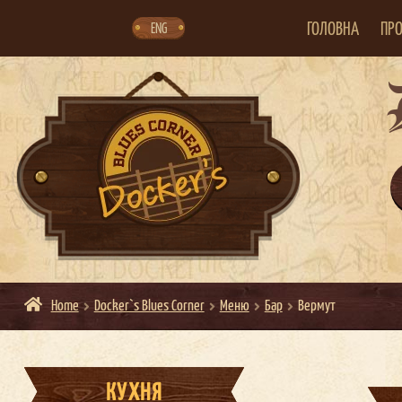
Skip
Skip
to
to
navigation
content
ГОЛОВНА
ПРО
ENG
Home
Docker`s Blues Corner
Меню
Бар
Вермут
КУХНЯ