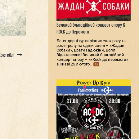
Великий благодійний концерт опору К-
ROCK до Перемоги
Легендарні гурти різних епох року та
рок-н-ролу на одній сцені – «Жадан і
Собаки», Брати Гадюкіни, Воплі
Відоплясови! Великий благодійний
Коктейлі
концерт опору – «кRock до перемоги»
в Києві 25 лютого…