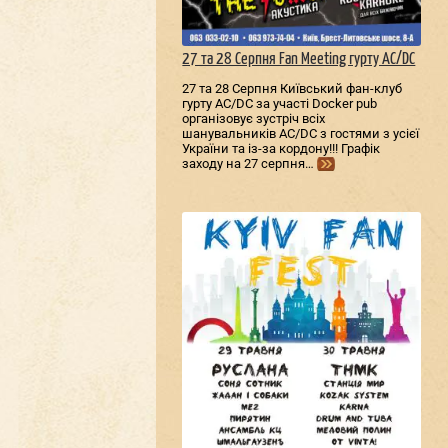
27 та 28 Серпня Fan Meeting гурту AC/DС
27 та 28 Серпня Київський фан-клуб
гурту AC/DС за участі Docker pub
організовує зустріч всіх
шанувальників AC/DС з гостями з усієї
України та із-за кордону!!! Графік
заходу на 27 серпня…