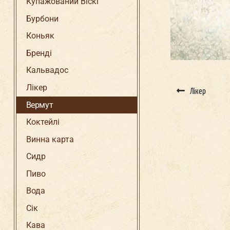
Купажований Віскі
Бурбони
Коньяк
Бренді
Кальвадос
Лікер
Лікер
Вермут
Коктейлі
Винна карта
Сидр
Пиво
Вода
Сік
Кава