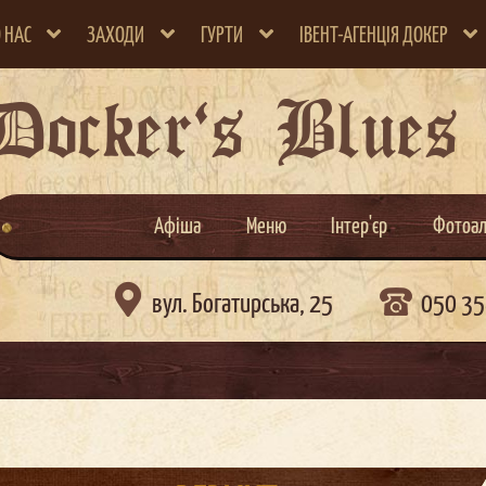
 НАС
ЗАХОДИ
ГУРТИ
ІВЕНТ-АГЕНЦІЯ ДОКЕР
Docker`s Blues
Афіша
Меню
Інтер'єр
Фотоа

вул. Богатирська, 25
050 35