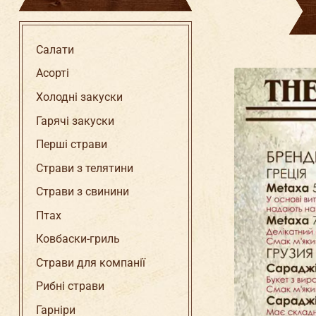
Салати
Асорті
Холодні закуски
Гарячі закуски
Перші страви
Страви з телятини
Страви з свинини
Птах
Ковбаски-гриль
Страви для компанії
Рибні страви
Гарніри