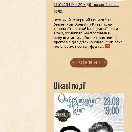
KYIV FAN FEST. 29 – 30 травня, Співоче
поле.
Зустрічайте перший великий та
безпечний Open Air у Києві після
тривалої перерви! Кращі українськи
зірки, розважальна програма з
ведучим, анімаційно-розважальна
програма для дітей, оновлене Співоче
поле, свіже повітря, фуд та…
всі новини
Цікаві події