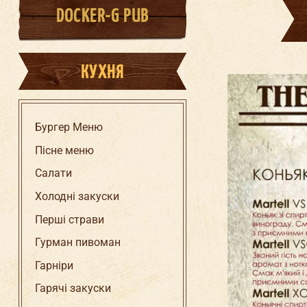
DOCKER-G PUB
КУХНЯ
Бургер Меню
Пісне меню
Салати
Холодні закуски
Перші страви
Гурман пивоман
Гарніри
Гарячі закуски