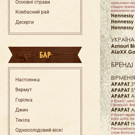
Основні страви
Ковбасний рай
Десерти
БАР
Настоянка
Вермут
Горілка
Джин
Текіла
Односолодовий віскі