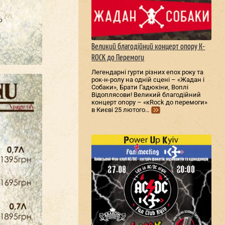
Великий благодійний концерт опору К-
ROCK до Перемоги
Легендарні гурти різних епох року та
рок-н-ролу на одній сцені – «Жадан і
Собаки», Брати Гадюкіни, Воплі
Відоплясови! Великий благодійний
концерт опору – «кRock до перемоги»
в Києві 25 лютого…