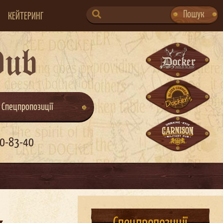
SEARCH
Пошук
КЕЙТЕРИНГ
FOR:
Pub
Спецпропозиції
0-83-40