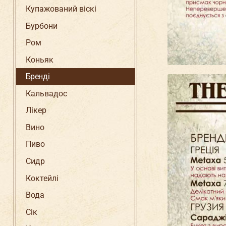
Купажований віскі
Бурбони
Ром
Коньяк
Бренді
Кальвадос
Лікер
Вино
Пиво
Сидр
Коктейлі
Вода
Сік