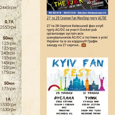
27 та 28 Серпня Fan Meeting гурту AC/DС
27 та 28 Серпня Київський фан-клуб
гурту AC/DС за участі Docker pub
організовує зустріч всіх
шанувальників AC/DС з гостями з усієї
України та із-за кордону!!! Графік
заходу на 27 серпня…