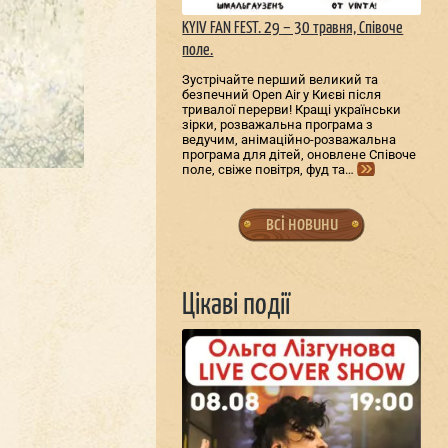
KYIV FAN FEST. 29 – 30 травня, Співоче
поле.
Зустрічайте перший великий та
безпечний Open Air у Києві після
тривалої перерви! Кращі українськи
зірки, розважальна програма з
ведучим, анімаційно-розважальна
програма для дітей, оновлене Співоче
поле, свіже повітря, фуд та…
всі новини
Цікаві події