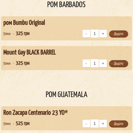
РОМ BARBADOS
ром Bumbu Original
325
грн
50мл
Додати
Mount Gay BLACK BARREL
325
грн
50мл
Додати
РОМ GUATEMALA
Ron Zacapa Centenario 23 YO*
525
грн
50мл
Додати