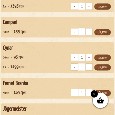
1395
грн
1л
Додати
Campari
135
грн
50мл
Додати
Cynar
95
грн
50мл
Додати
1499
грн
1л
Додати
Fernet Branka
165
грн
50мл
Додати
0
Jägermeister