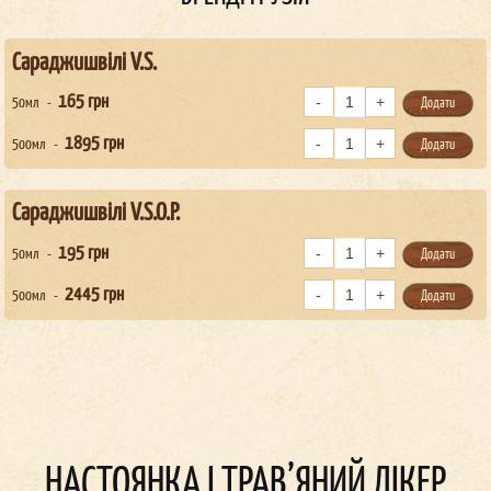
Сараджишвілі V.S.
165
грн
50мл
Додати
1895
грн
500мл
Додати
Сараджишвілі V.S.O.P.
195
грн
50мл
Додати
2445
грн
500мл
Додати
НАСТОЯНКА І ТРАВ’ЯНИЙ ЛІКЕР