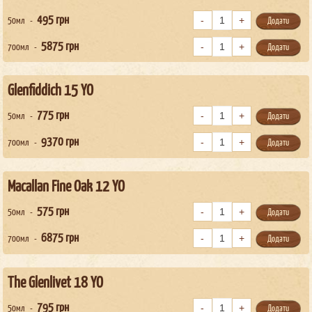
495
грн
50мл
Додати
5875
грн
700мл
Додати
Glenfiddich 15 YO
775
грн
50мл
Додати
9370
грн
700мл
Додати
Macallan Fine Oak 12 YO
575
грн
50мл
Додати
6875
грн
700мл
Додати
The Glenlivet 18 YO
795
грн
50мл
Додати