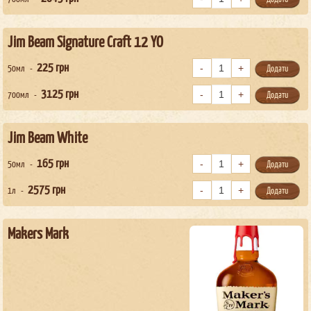
Jim Beam Signature Craft 12 YO
225
грн
50мл
Додати
3125
грн
700мл
Додати
Jim Beam White
165
грн
50мл
Додати
2575
грн
1л
Додати
Makers Mark