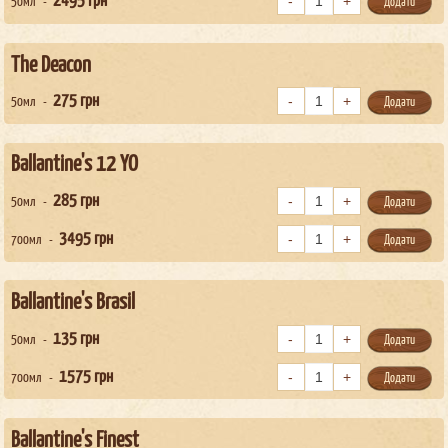
2495
грн
50мл
Додати
The Deacon
275
грн
50мл
Додати
Ballantine's 12 YO
285
грн
50мл
Додати
3495
грн
700мл
Додати
Ballantine's Brasil
135
грн
50мл
Додати
1575
грн
700мл
Додати
Ballantine's Finest