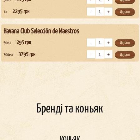
50мл
Додати
2295
грн
1л
Додати
Havana Club Selección de Maestros
295
грн
50мл
Додати
3795
грн
700мл
Додати
Бренді та коньяк
КОНЬЯК