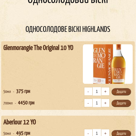
ОДНОСОЛОДОВЕ ВІСКІ HIGHLANDS
Glenmorangie The Original 10 YО
375
грн
50мл
Додати
4450
грн
700мл
Додати
Aberlour 12 YO
495
грн
50мл
Додати