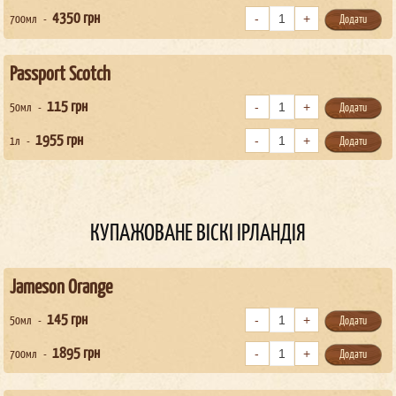
4350
грн
700мл
Додати
Passport Scotch
115
грн
50мл
Додати
1955
грн
1л
Додати
КУПАЖОВАНЕ ВІСКІ ІРЛАНДІЯ
Jameson Orange
145
грн
50мл
Додати
1895
грн
700мл
Додати