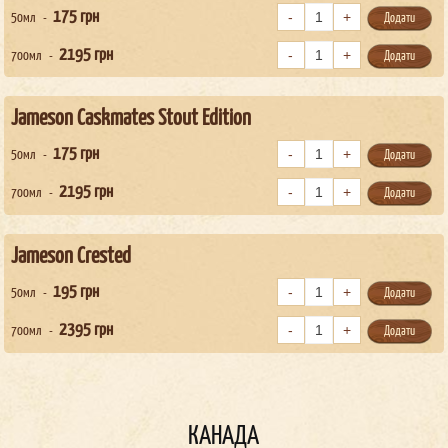
175
грн
50мл
Додати
2195
грн
700мл
Додати
Jameson Caskmates Stout Edition
175
грн
50мл
Додати
2195
грн
700мл
Додати
Jameson Crested
195
грн
50мл
Додати
2395
грн
700мл
Додати
КАНАДА