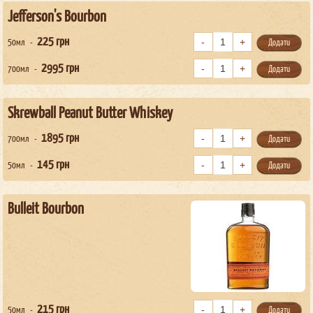
Jefferson's Bourbon
225
грн
50мл
Додати
2995
грн
700мл
Додати
Skrewball Peanut Butter Whiskey
1895
грн
700мл
Додати
145
грн
50мл
Додати
Bulleit Bourbon
215
грн
50мл
Додати