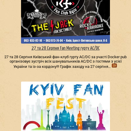
27 та 28 Серпня Fan Meeting гурту AC/DС
27 та 28 Серпня Київський фан-клуб гурту AC/DС за участі Docker pub
організовує зустріч всіх шанувальників AC/DС з гостями з усієї
України та із-за кордону!!! Графік заходу на 27 серпня…