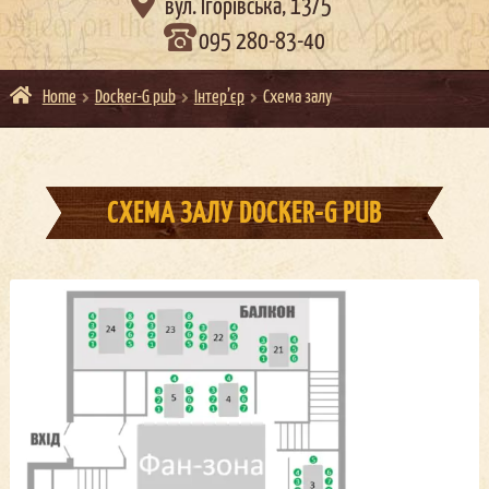

вул. Ігорівська, 13/5
095 280-83-40
Home
Docker-G pub
Інтер’єр
Схема залу
СХЕМА ЗАЛУ
DOCKER-G PUB