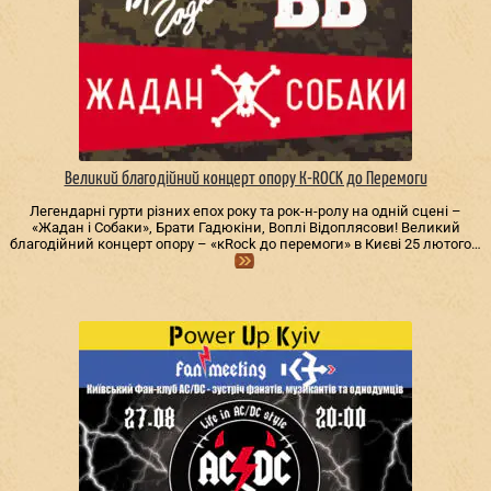
Великий благодійний концерт опору К-ROCK до Перемоги
Легендарні гурти різних епох року та рок-н-ролу на одній сцені –
«Жадан і Собаки», Брати Гадюкіни, Воплі Відоплясови! Великий
благодійний концерт опору – «кRock до перемоги» в Києві 25 лютого…