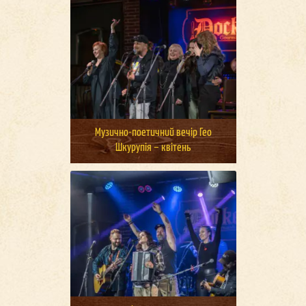
Музично-поетичний вечір Гео
Шкурупія – квітень