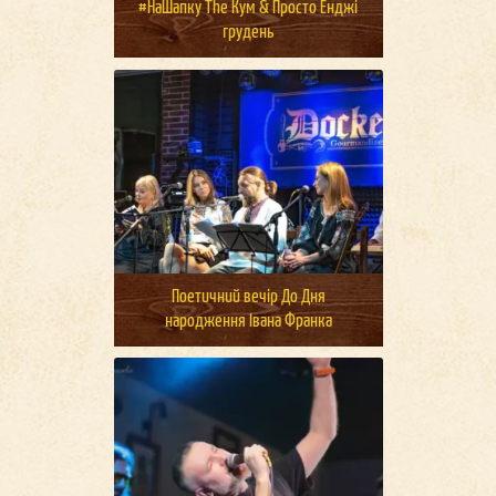
#НаШапку The Кум & Просто Енджі
грудень
Поетичний вечір До Дня
народження Івана Франка