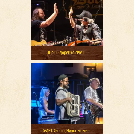
Юрій Здоренко січень
G-ART, Жонін, Мацюта січень