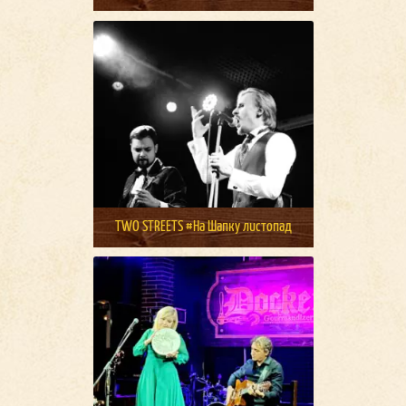
TWO STREETS #На Шапку листопад