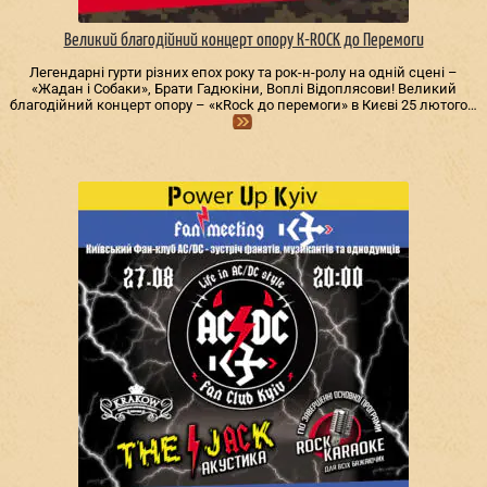
Великий благодійний концерт опору К-ROCK до Перемоги
Легендарні гурти різних епох року та рок-н-ролу на одній сцені –
«Жадан і Собаки», Брати Гадюкіни, Воплі Відоплясови! Великий
благодійний концерт опору – «кRock до перемоги» в Києві 25 лютого…