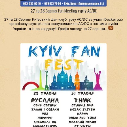
27 та 28 Серпня Fan Meeting гурту AC/DС
27 та 28 Серпня Київський фан-клуб гурту AC/DС за участі Docker pub
організовує зустріч всіх шанувальників AC/DС з гостями з усієї
України та із-за кордону!!! Графік заходу на 27 серпня…