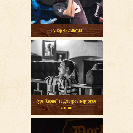
Нумер 482 лютий
Гурт “Серце” та Дмитро Лінартович
лютий