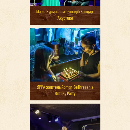
Марія Бурмака та Геннадій Бондар.
Акустика
ЯРРА жовтень Roman-Bethrezen’s
Birtday Party