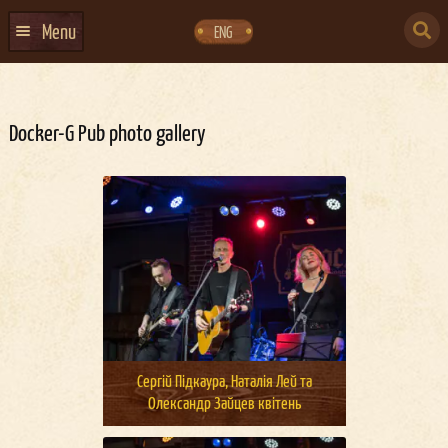
Skip
Skip
to
to
SEARCH
navigation
content
Menu
ENG
FOR:
ГОЛОВНА
АФІША ЗАХОДІВ
Docker-G Pub photo gallery
КОНТАКТИ
ПРО НАС
ГУРТИ
ІВЕНТ-АГЕНЦІЯ ДОКЕР
КЕЙТЕРИНГ
НОВИНИ
Сергій Підкаура, Наталія Лей та
Олександр Зайцев квітень
DOCKER ДРЕСС-КОД