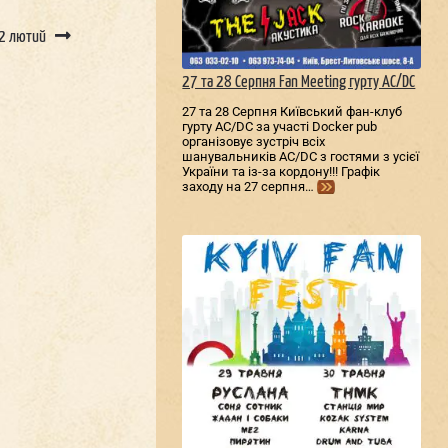
2 лютий
27 та 28 Серпня Fan Meeting гурту AC/DС
27 та 28 Серпня Київський фан-клуб
гурту AC/DС за участі Docker pub
організовує зустріч всіх
шанувальників AC/DС з гостями з усієї
України та із-за кордону!!! Графік
заходу на 27 серпня…