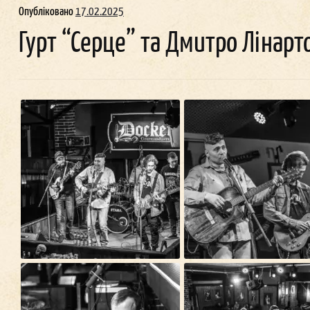
Опубліковано
17.02.2025
Гурт “Серце” та Дмитро Лінар
Ма
шн
Д