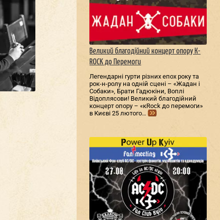
Великий благодійний концерт опору К-
ROCK до Перемоги
Легендарні гурти різних епох року та
рок-н-ролу на одній сцені – «Жадан і
Собаки», Брати Гадюкіни, Воплі
Відоплясови! Великий благодійний
концерт опору – «кRock до перемоги»
в Києві 25 лютого…