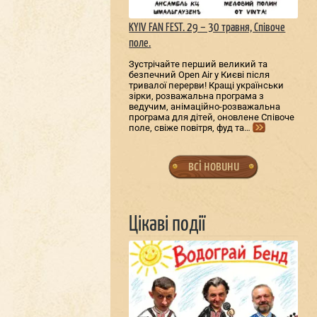
KYIV FAN FEST. 29 – 30 травня, Співоче
поле.
Зустрічайте перший великий та
безпечний Open Air у Києві після
тривалої перерви! Кращі українськи
зірки, розважальна програма з
ведучим, анімаційно-розважальна
програма для дітей, оновлене Співоче
поле, свіже повітря, фуд та…
всі новини
Цікаві події