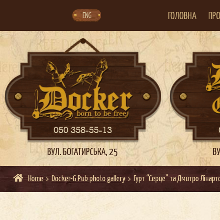
Skip
Skip
to
to
navigation
content
ГОЛОВНА
ПРО
ENG
050 358-55-13
ВУЛ. БОГАТИРСЬКА, 25
ВУ
Home
Docker-G Pub photo gallery
Гурт “Серце” та Дмитро Лінар