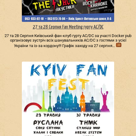
27 та 28 Серпня Fan Meeting гурту AC/DС
27 та 28 Серпня Київський фан-клуб гурту AC/DС за участі Docker pub
організовує зустріч всіх шанувальників AC/DС з гостями з усієї
України та із-за кордону!!! Графік заходу на 27 серпня…