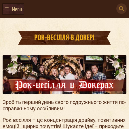
Skip
Skip
to
to
SEARCH
Home
Івент-агенція Докер
Рок-весілля в Докері
navigation
content
Menu
FOR:
ГОЛОВНА
АФІША ЗАХОДІВ
РОК-ВЕСІЛЛЯ В ДОКЕРІ
КОНТАКТИ
ПРО НАС
ГУРТИ
ІВЕНТ-АГЕНЦІЯ ДОКЕР
КЕЙТЕРИНГ
Зробіть перший день свого подружнього життя по-
НОВИНИ
справжньому особливим!
DOCKER ДРЕСС-КОД
Рок-весілля – це концентрація драйву, позитивних
емоцій і щирих почуттів! Шукаєте ідеї – приходьте