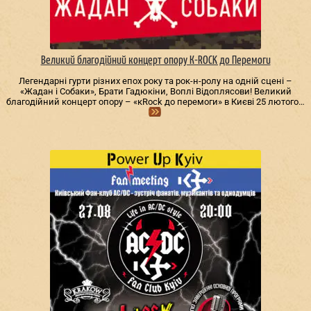
Великий благодійний концерт опору К-ROCK до Перемоги
Легендарні гурти різних епох року та рок-н-ролу на одній сцені –
«Жадан і Собаки», Брати Гадюкіни, Воплі Відоплясови! Великий
благодійний концерт опору – «кRock до перемоги» в Києві 25 лютого…