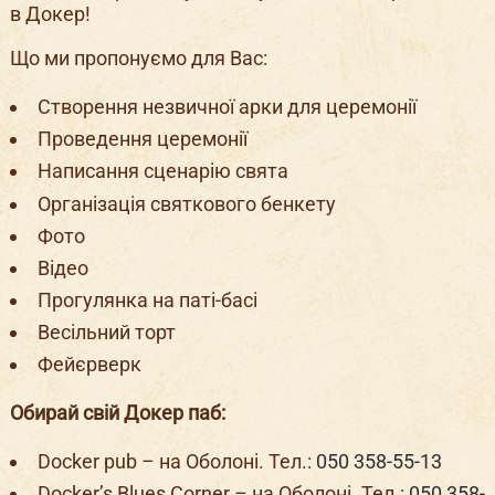
в Докер!
Що ми пропонуємо для Вас:
Створення незвичної арки для церемонії
Проведення церемонії
Написання сценарію свята
Організація святкового бенкету
Фото
Відео
Прогулянка на паті-басі
Весільний торт
Фейєрверк
Обирай свій Докер паб:
Docker pub – на Оболоні. Тел.:
050 358-55-13
Docker’s Blues Corner – на Оболоні. Тел.:
050 358-