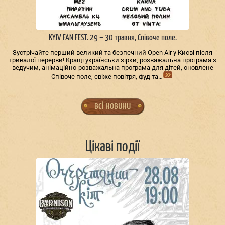
KYIV FAN FEST. 29 – 30 травня, Співоче поле.
Зустрічайте перший великий та безпечний Open Air у Києві після
тривалої перерви! Кращі українськи зірки, розважальна програма з
ведучим, анімаційно-розважальна програма для дітей, оновлене
Співоче поле, свіже повітря, фуд та…
всі новини
Цікаві події