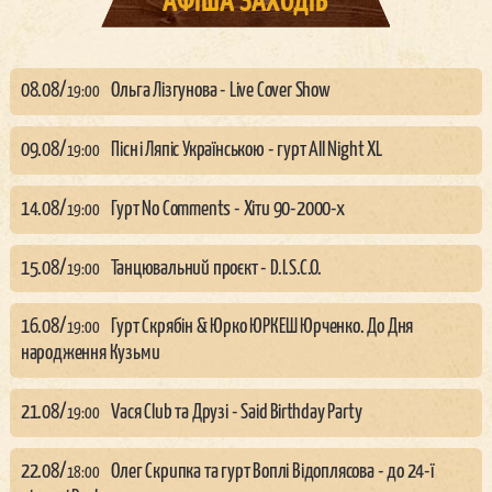
АФІША ЗАХОДІВ
08.08
/
Ольга Лізгунова - Live Cover Show
19:00
09.08
/
Пісні Ляпіс Українською - гурт All Night XL
19:00
14.08
/
Гурт No Comments - Хіти 90-2000-х
19:00
15.08
/
Танцювальний проєкт - D.I.S.C.O.
19:00
16.08
/
Гурт Скрябін & Юрко ЮРКЕШ Юрченко. До Дня
19:00
народження Кузьми
21.08
/
Vася Club та Друзі - Said Birthday Party
19:00
22.08
/
Олег Скрипка та гурт Воплі Відоплясова - до 24-ї
18:00