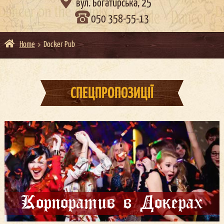

вул. Богатирська, 25
050 358-55-13
Home
Docker Pub
СПЕЦПРОПОЗИЦІЇ
Корпоратив в Докерах