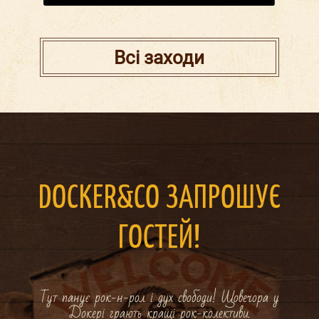
Всі заходи
DOCKER&CO ЗАПРОШУЄ
ГОСТЕЙ!
Тут панує рок-н-рол і дух свободи! Щовечора у
Докері грають кращі рок-колективи.