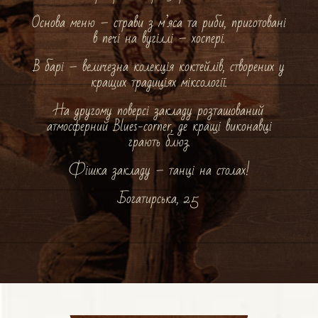
Основа меню – страви з м’яса та риби, приготовані
в печі на вугіллі – хоспері.
В барі – величезна колекція коктейлів, створених у
кращих традиціях міксології.
На другому поверсі закладу розташований
атмосферний Blues-corner, де кращі виконавці
грають блюз.
Фішка закладу – танці на столах!
Богатирська, 25