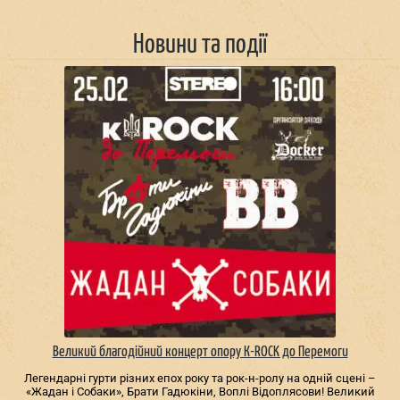
Новини та події
Великий благодійний концерт опору К-ROCK до Перемоги
Легендарні гурти різних епох року та рок-н-ролу на одній сцені –
«Жадан і Собаки», Брати Гадюкіни, Воплі Відоплясови! Великий