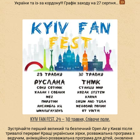
України та із-за кордону!!! Графік заходу на 27 серпня…
KYIV FAN FEST. 29 – 30 травня, Співоче поле.
Зустрічайте перший великий та безпечний Open Air у Києві після
тривалої перерви! Кращі українськи зірки, розважальна програма з
ведучим, анімаційно-розважальна програма для дітей, оновлене