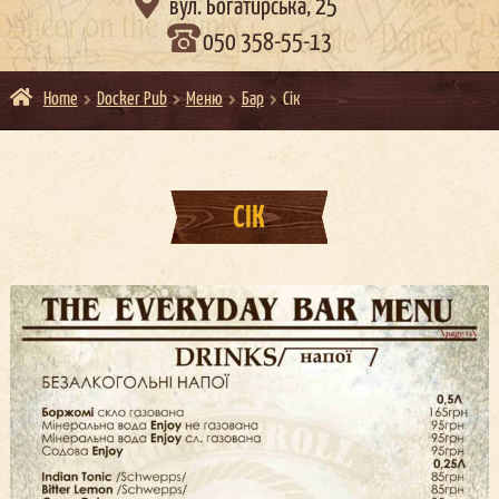

вул. Богатирська, 25
050 358-55-13
Home
Docker Pub
Меню
Бар
Сік
СІК