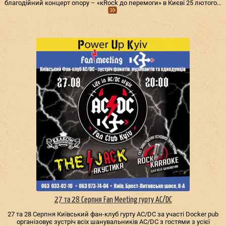
благодійний концерт опору – «кRock до перемоги» в Києві 25 лютого…
27 та 28 Серпня Fan Meeting гурту AC/DС
27 та 28 Серпня Київський фан-клуб гурту AC/DС за участі Docker pub
організовує зустріч всіх шанувальників AC/DС з гостями з усієї