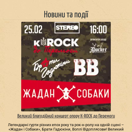
Новини та події
Великий благодійний концерт опору К-ROCK до Перемоги
Легендарні гурти різних епох року та рок-н-ролу на одній сцені –
«Жадан і Собаки», Брати Гадюкіни, Воплі Відоплясови! Великий