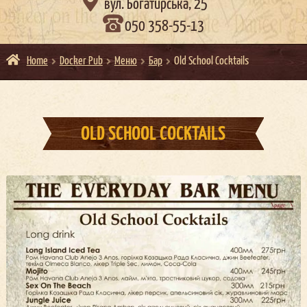

вул. Богатирська, 25
050 358-55-13
Home
Docker Pub
Меню
Бар
Old School Cocktails
OLD SCHOOL COCKTAILS