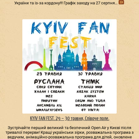
України та із-за кордону!!! Графік заходу на 27 серпня…
KYIV FAN FEST. 29 – 30 травня, Співоче поле.
Зустрічайте перший великий та безпечний Open Air у Києві після
тривалої перерви! Кращі українськи зірки, розважальна програма з
ведучим, анімаційно-розважальна програма для дітей, оновлене