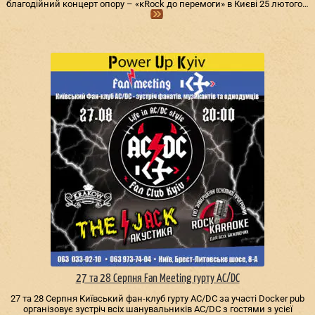
благодійний концерт опору – «кRock до перемоги» в Києві 25 лютого…
27 та 28 Серпня Fan Meeting гурту AC/DС
27 та 28 Серпня Київський фан-клуб гурту AC/DС за участі Docker pub
організовує зустріч всіх шанувальників AC/DС з гостями з усієї