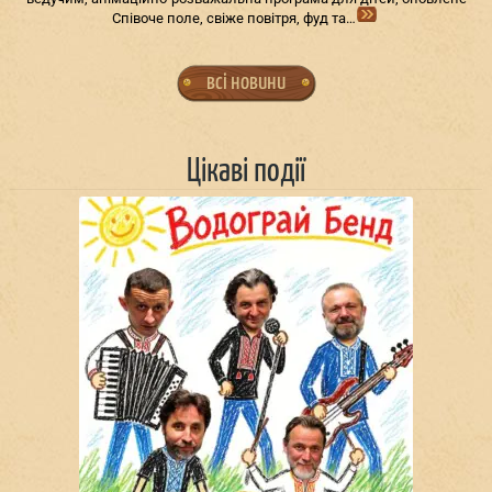
Співоче поле, свіже повітря, фуд та…
всі новини
Цікаві події