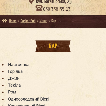

вул. Богатирська, 25
050 358-55-13
Home
Docker Pub
Меню
Бар
БАР
Настоянка
Горілка
Джин
Текіла
Ром
Односолодовий Віскі
Купажований Віскі