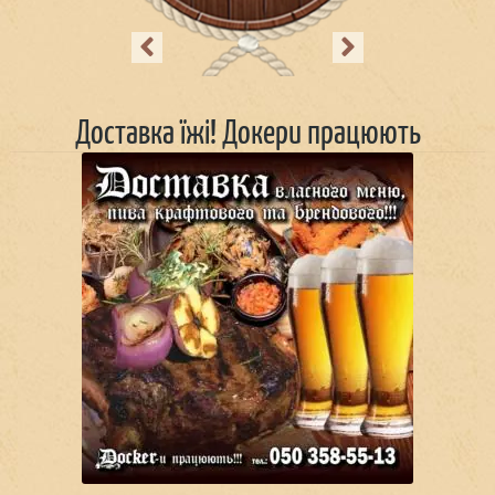
Previous
Next
Доставка їжі! Докери працюють