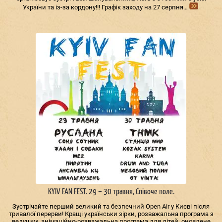
України та із-за кордону!!! Графік заходу на 27 серпня…
KYIV FAN FEST. 29 – 30 травня, Співоче поле.
Зустрічайте перший великий та безпечний Open Air у Києві після
тривалої перерви! Кращі українськи зірки, розважальна програма з
ведучим, анімаційно-розважальна програма для дітей, оновлене