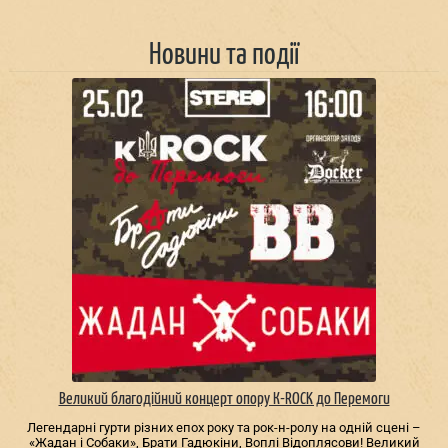
Новини та події
Великий благодійний концерт опору К-ROCK до Перемоги
Легендарні гурти різних епох року та рок-н-ролу на одній сцені –
«Жадан і Собаки», Брати Гадюкіни, Воплі Відоплясови! Великий