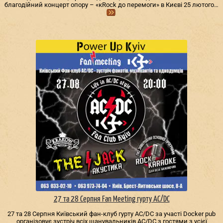
благодійний концерт опору – «кRock до перемоги» в Києві 25 лютого…
27 та 28 Серпня Fan Meeting гурту AC/DС
27 та 28 Серпня Київський фан-клуб гурту AC/DС за участі Docker pub
організовує зустріч всіх шанувальників AC/DС з гостями з усієї