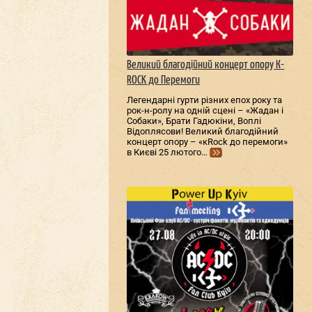
Великий благодійний концерт опору К-
ROCK до Перемоги
Легендарні гурти різних епох року та
рок-н-ролу на одній сцені – «Жадан і
Собаки», Брати Гадюкіни, Воплі
Відоплясови! Великий благодійний
концерт опору – «кRock до перемоги»
в Києві 25 лютого…