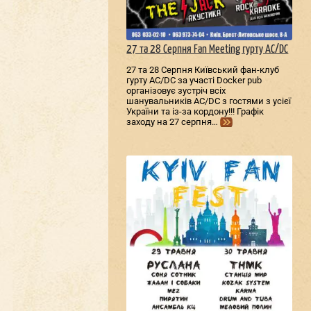
27 та 28 Серпня Fan Meeting гурту AC/DС
27 та 28 Серпня Київський фан-клуб
гурту AC/DС за участі Docker pub
організовує зустріч всіх
шанувальників AC/DС з гостями з усієї
України та із-за кордону!!! Графік
заходу на 27 серпня…