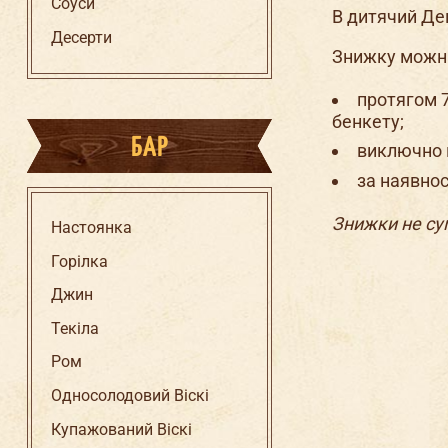
Соуси
В дитячий Де
Десерти
Знижку можн
протягом 
бенкету;
БАР
виключно 
за наявнос
Знижки не су
Настоянка
Горілка
Джин
Текіла
Ром
Односолодовий Віскі
Купажований Віскі