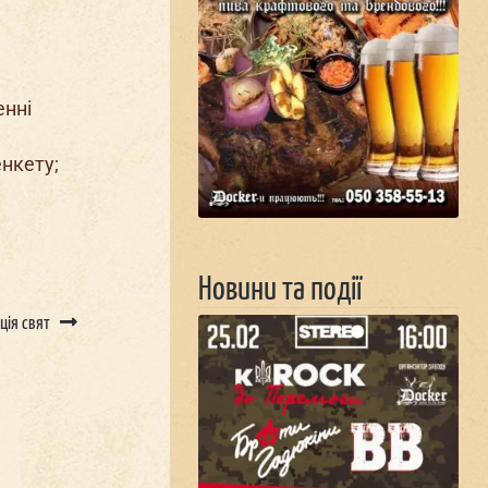
енні
нкету;
Новини та події
ція свят