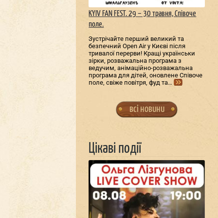
KYIV FAN FEST. 29 – 30 травня, Співоче
поле.
Зустрічайте перший великий та
безпечний Open Air у Києві після
тривалої перерви! Кращі українськи
зірки, розважальна програма з
ведучим, анімаційно-розважальна
програма для дітей, оновлене Співоче
поле, свіже повітря, фуд та…
всі новини
Цікаві події