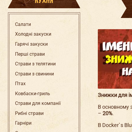
КУХНЯ
Салати
Холодні закуски
Ма
шн
Гарячі закуски
Д
Перші страви
Страви з телятини
Страви з свинини
Птах
Ковбаски-гриль
Знижки для і
Страви для компанії
В основному з
–
20%
.
Рибні страви
Гарніри
В Docker`s Bl