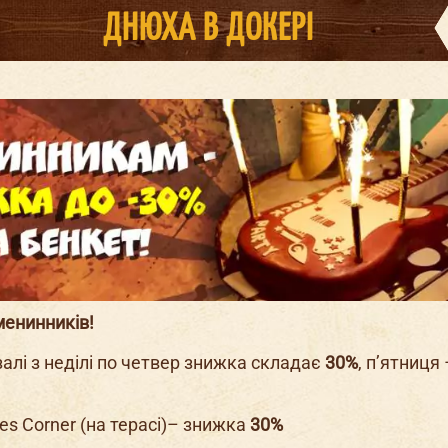
ДНЮХА В ДОКЕРІ
льчи
ик в
Корпоратив в
День
наро
д
женн
окерах
Докерах
менинників!
алі з неділі по четвер знижка складає
30%
, п’ятниця
ues Corner (на терасі)– знижка
30%