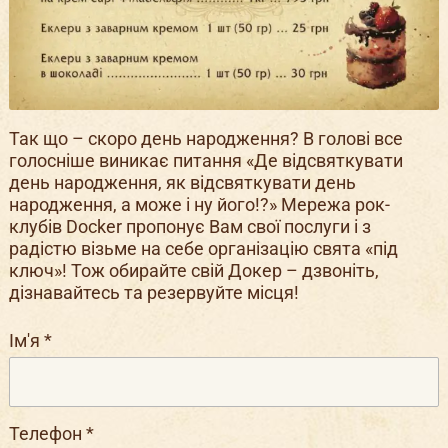
Так що – скоро день народження? В голові все
голосніше виникає питання «Де відсвяткувати
день народження, як відсвяткувати день
народження, а може і ну його!?» Мережа рок-
клубів Docker пропонує Вам свої послуги і з
радістю візьме на себе організацію свята «під
ключ»! Тож обирайте свій Докер – дзвоніть,
дізнавайтесь та резервуйте місця!
Ім'я
*
Телефон
*