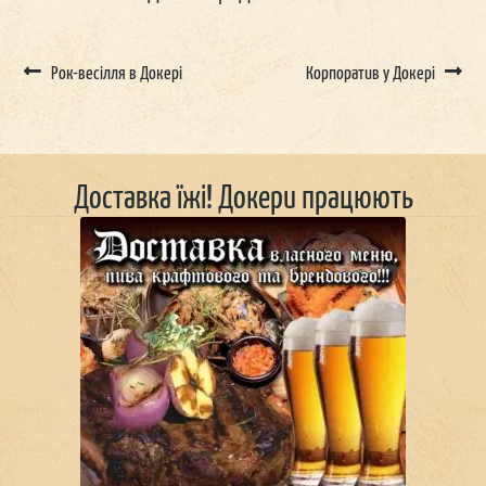
Рок-весілля в Докері
Корпоратив у Докері
Доставка їжі! Докери працюють