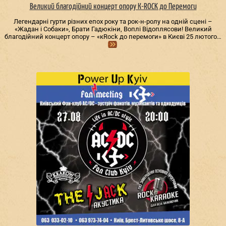
Великий благодійний концерт опору К-ROCK до Перемоги
Легендарні гурти різних епох року та рок-н-ролу на одній сцені –
«Жадан і Собаки», Брати Гадюкіни, Воплі Відоплясови! Великий
благодійний концерт опору – «кRock до перемоги» в Києві 25 лютого…