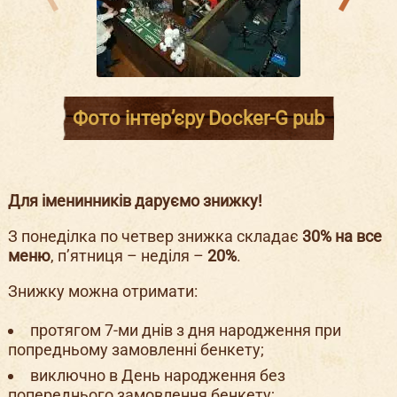
Фото інтер’єру Docker-G pub
Для
іменинників даруємо знижку!
З понеділка по четвер знижка складає
30% на все
меню
, п’ятниця – неділя –
20%
.
Знижку можна отримати:
протягом 7-ми днів з дня народження при
попредньому замовленні бенкету;
виключно в День народження без
попереднього замовлення бенкету;