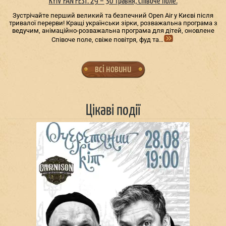
KYIV FAN FEST. 29 – 30 травня, Співоче поле.
Зустрічайте перший великий та безпечний Open Air у Києві після
тривалої перерви! Кращі українськи зірки, розважальна програма з
ведучим, анімаційно-розважальна програма для дітей, оновлене
Співоче поле, свіже повітря, фуд та…
всі новини
Цікаві події