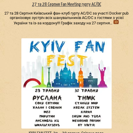
27 та 28 Серпня Fan Meeting гурту AC/DС
27 та 28 Серпня Київський фан-клуб гурту AC/DС за участі Docker pub
організовує зустріч всіх шанувальників AC/DС з гостями з усієї
України та із-за кордону!!! Графік заходу на 27 серпня…