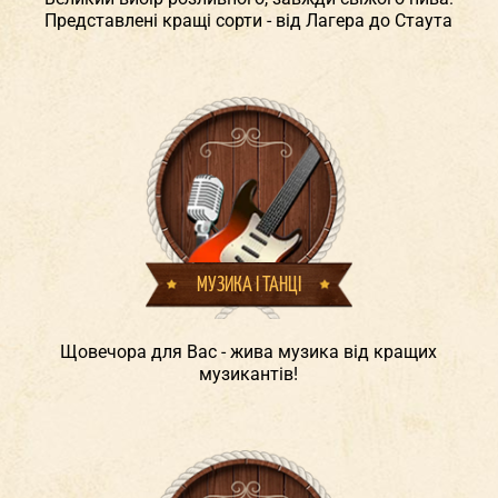
Представлені кращі сорти - від Лагера до Стаута
МУЗИКА І ТАНЦІ
Щовечора для Вас - жива музика від кращих
музикантів!