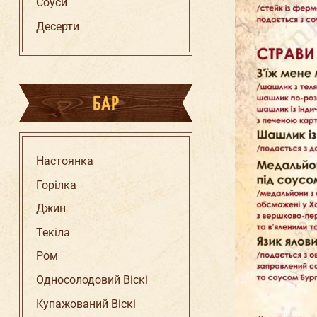
Соуси
Десерти
БАР
Настоянка
Горілка
Джин
Текіла
Ром
Односолодовий Віскі
Купажований Віскі