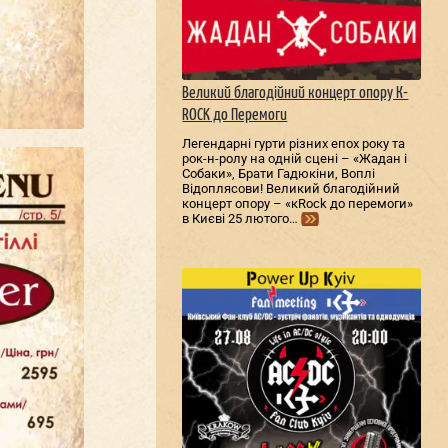
Великий благодійний концерт опору К-
ROCK до Перемоги
Легендарні гурти різних епох року та
рок-н-ролу на одній сцені – «Жадан і
Собаки», Брати Гадюкіни, Воплі
Відоплясови! Великий благодійний
концерт опору – «кRock до перемоги»
в Києві 25 лютого…