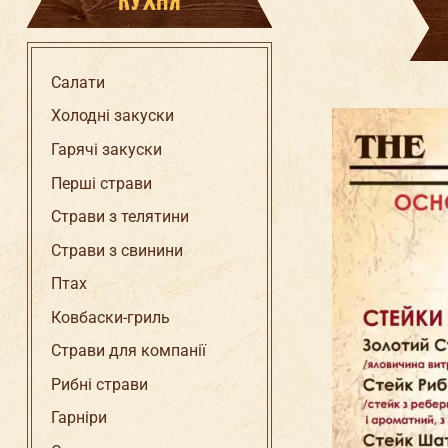
КУХНЯ
Салати
Холодні закуски
Ма
шн
Гарячі закуски
Д
Перші страви
Страви з телятини
Страви з свинини
Птах
Ковбаски-гриль
Страви для компанії
Рибні страви
Гарніри