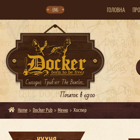
Skip
Skip
to
to
navigation
content
ГОЛОВНА
ПРО
ENG
Сьогодні: Триб`ют The Beatles...
Початок в 19:00
Home
Docker Pub
Меню
Хоспер