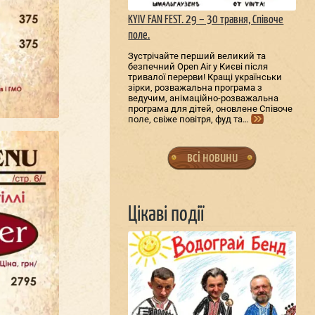
KYIV FAN FEST. 29 – 30 травня, Співоче
поле.
Зустрічайте перший великий та
безпечний Open Air у Києві після
тривалої перерви! Кращі українськи
зірки, розважальна програма з
ведучим, анімаційно-розважальна
програма для дітей, оновлене Співоче
поле, свіже повітря, фуд та…
всі новини
Цікаві події