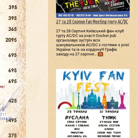
27 та 28 Серпня Fan Meeting гурту AC/DС
27 та 28 Серпня Київський фан-клуб
гурту AC/DС за участі Docker pub
організовує зустріч всіх
шанувальників AC/DС з гостями з усієї
України та із-за кордону!!! Графік
заходу на 27 серпня…