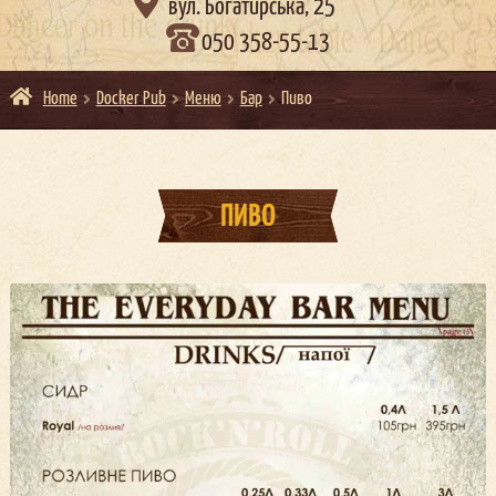

вул. Богатирська, 25
050 358-55-13
Home
Docker Pub
Меню
Бар
Пиво
ПИВО