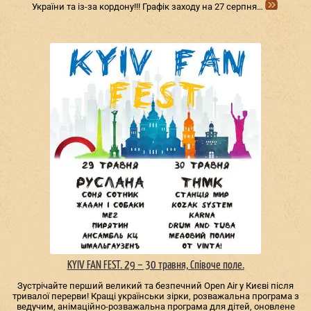
України та із-за кордону!!! Графік заходу на 27 серпня…
KYIV FAN FEST. 29 – 30 травня, Співоче поле.
Зустрічайте перший великий та безпечний Open Air у Києві після
тривалої перерви! Кращі українськи зірки, розважальна програма з
ведучим, анімаційно-розважальна програма для дітей, оновлене