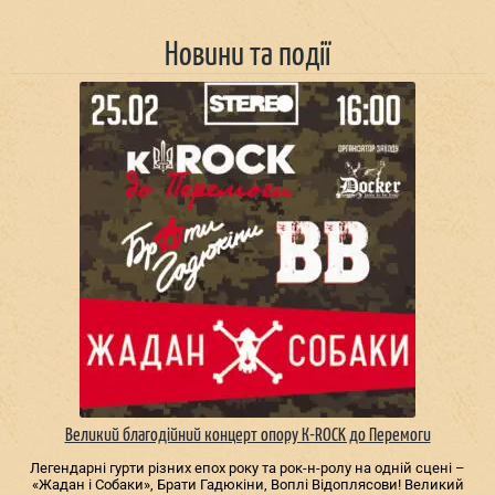
Новини та події
Великий благодійний концерт опору К-ROCK до Перемоги
Легендарні гурти різних епох року та рок-н-ролу на одній сцені –
«Жадан і Собаки», Брати Гадюкіни, Воплі Відоплясови! Великий