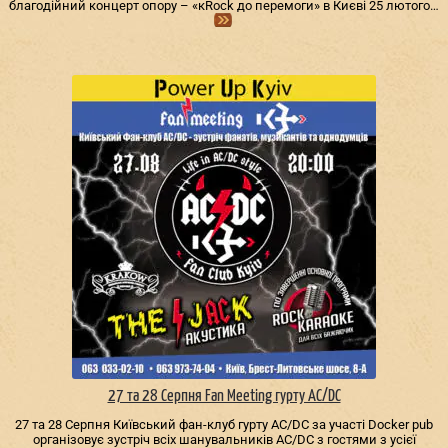
благодійний концерт опору – «кRock до перемоги» в Києві 25 лютого…
27 та 28 Серпня Fan Meeting гурту AC/DС
27 та 28 Серпня Київський фан-клуб гурту AC/DС за участі Docker pub
організовує зустріч всіх шанувальників AC/DС з гостями з усієї