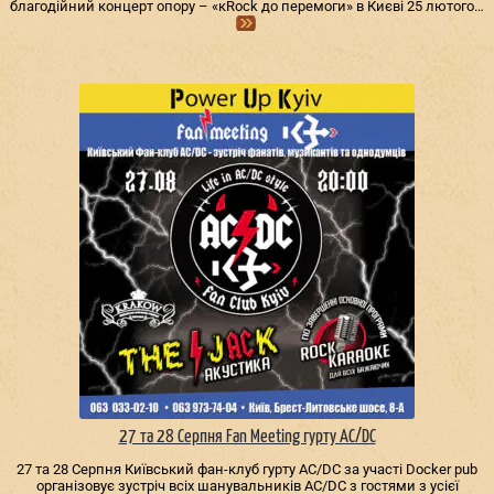
благодійний концерт опору – «кRock до перемоги» в Києві 25 лютого…
27 та 28 Серпня Fan Meeting гурту AC/DС
27 та 28 Серпня Київський фан-клуб гурту AC/DС за участі Docker pub
організовує зустріч всіх шанувальників AC/DС з гостями з усієї