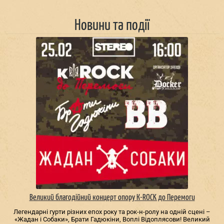
Новини та події
Великий благодійний концерт опору К-ROCK до Перемоги
Легендарні гурти різних епох року та рок-н-ролу на одній сцені –
«Жадан і Собаки», Брати Гадюкіни, Воплі Відоплясови! Великий