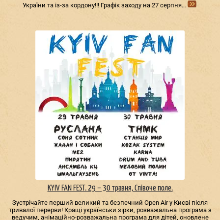
України та із-за кордону!!! Графік заходу на 27 серпня…
KYIV FAN FEST. 29 – 30 травня, Співоче поле.
Зустрічайте перший великий та безпечний Open Air у Києві після
тривалої перерви! Кращі українськи зірки, розважальна програма з
ведучим, анімаційно-розважальна програма для дітей, оновлене