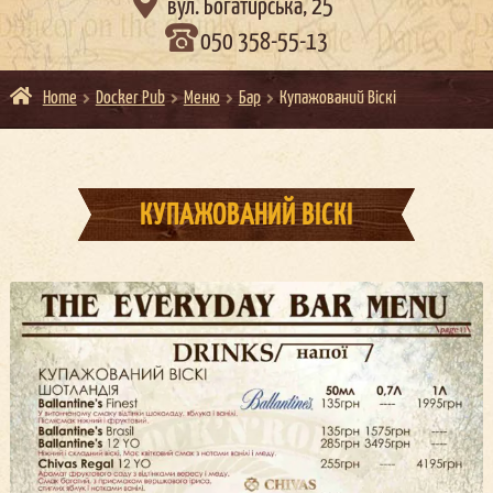

вул. Богатирська, 25
050 358-55-13
Home
Docker Pub
Меню
Бар
Купажований Віскі
КУПАЖОВАНИЙ ВІСКІ