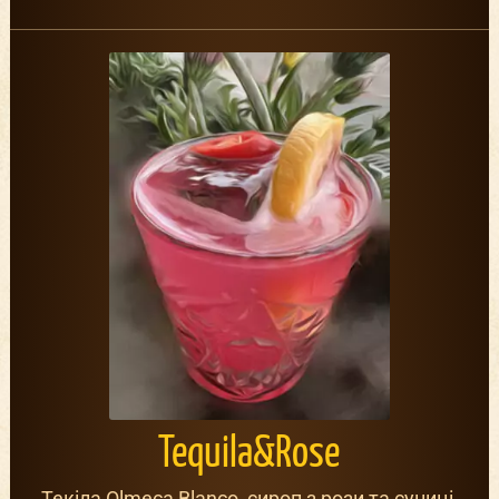
Tequila&Rose
Текіла Olmeca Blanco, сироп з рози та суниці,