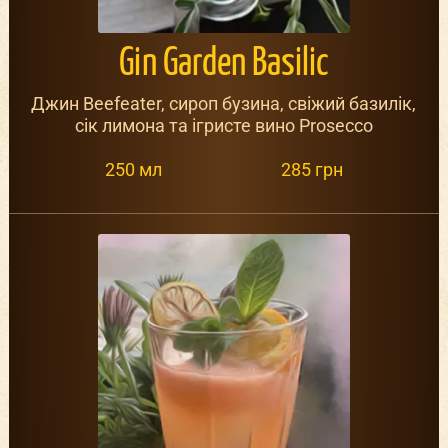
Gin Garden Basilic
Джин Beefeater, сироп бузина, свіжий базилік,
сік лимона та ігристе вино Prosecco
250 мл
285 грн