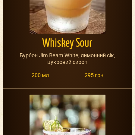
Whiskey Sour
Бурбон Jim Beam White, лимонний сік,
цукровий сироп
200 мл
295 грн