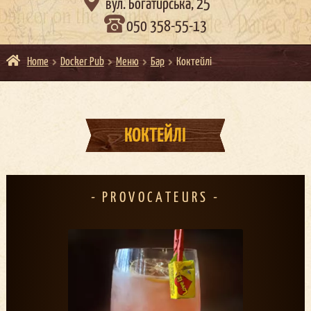

вул. Богатирська, 25
050 358-55-13
Home
Docker Pub
Меню
Бар
Коктейлі
КОКТЕЙЛІ
PROVOCATEURS