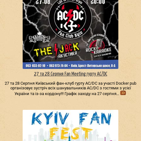
27 та 28 Серпня Fan Meeting гурту AC/DС
27 та 28 Серпня Київський фан-клуб гурту AC/DС за участі Docker pub
організовує зустріч всіх шанувальників AC/DС з гостями з усієї
України та із-за кордону!!! Графік заходу на 27 серпня…