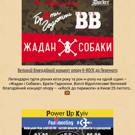
Великий благодійний концерт опору К-ROCK до Перемоги
Легендарні гурти різних епох року та рок-н-ролу на одній сцені –
«Жадан і Собаки», Брати Гадюкіни, Воплі Відоплясови! Великий
благодійний концерт опору – «кRock до перемоги» в Києві 25 лютого…