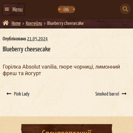
Skip
Skip
to
to
SEARCH
navigation
content
Menu
ENG
FOR:
Home
Коктейли
Blueberry cheesecake
ГОЛОВНА
АФІША ЗАХОДІВ
Опубліковано
21.05.2024
Blueberry cheesecake
КОНТАКТИ
ПРО НАС
Горілка Absolut vanilia, пюре чорниці, лимонний
фреш та йогурт
ГУРТИ
ІВЕНТ-АГЕНЦІЯ ДОКЕР
Post
navigation
Pink Lady
Smoked barrel
КЕЙТЕРИНГ
НОВИНИ
DOCKER ДРЕСС-КОД