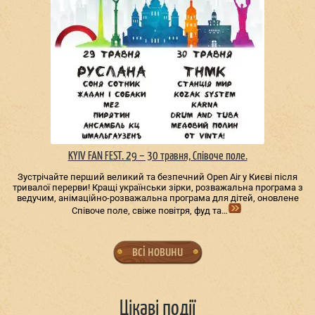
KYIV FAN FEST. 29 – 30 травня, Співоче поле.
Зустрічайте перший великий та безпечний Open Air у Києві після
тривалої перерви! Кращі українськи зірки, розважальна програма з
ведучим, анімаційно-розважальна програма для дітей, оновлене
Співоче поле, свіже повітря, фуд та…
всі новини
Цікаві події