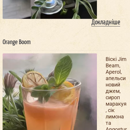
Докладніше
Orange Boom
Віскі Jim
Beam,
Aperol,
апельси
новий
джем,
сироп
маракуя
, сік
лимона
та
Angostur