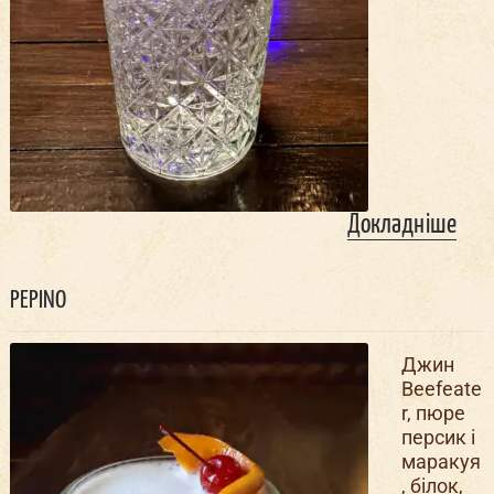
Докладніше
PEPINO
Джин
Beefeate
r, пюре
персик і
маракуя
, білок,