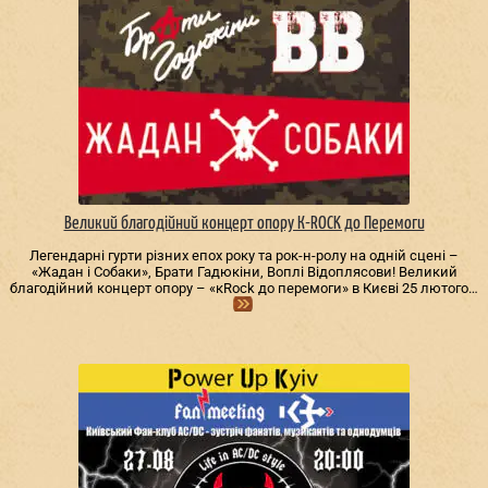
Великий благодійний концерт опору К-ROCK до Перемоги
Легендарні гурти різних епох року та рок-н-ролу на одній сцені –
«Жадан і Собаки», Брати Гадюкіни, Воплі Відоплясови! Великий
благодійний концерт опору – «кRock до перемоги» в Києві 25 лютого…