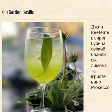
Gin Garden Basilic
Джин
Beefeate
r, сироп
бузина,
свіжий
базилік,
сік
лимона
та
ігристе
вино
Prosecco