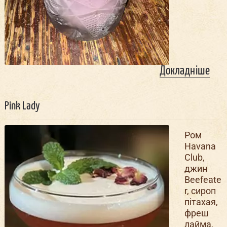
Докладніше
Pink Lady
Ром
Havana
Club,
джин
Beefeate
r, сироп
пітахая,
фреш
лайма,