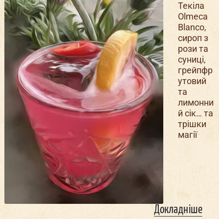
Текіла
Olmeca
Blanco,
сироп з
рози та
суниці,
грейпфр
утовий
та
лимонни
й сік… та
трішки
магії
Докладніше