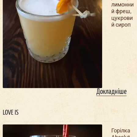
лимонни
й фреш,
цукрови
й сироп
Докладніше
LOVE IS
Горілка