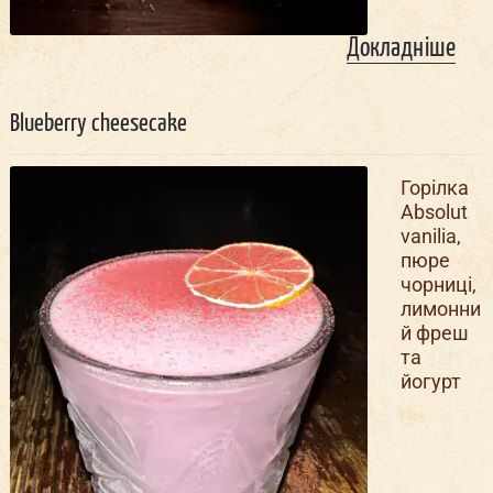
Докладніше
Blueberry cheesecake
Горілка
Absolut
vanilia,
пюре
чорниці,
лимонни
й фреш
та
йогурт