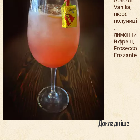
Absolut
Vanilia,
пюре
полуниці
,
лимонни
й фреш,
Prosecco
Frizzante
Докладніше