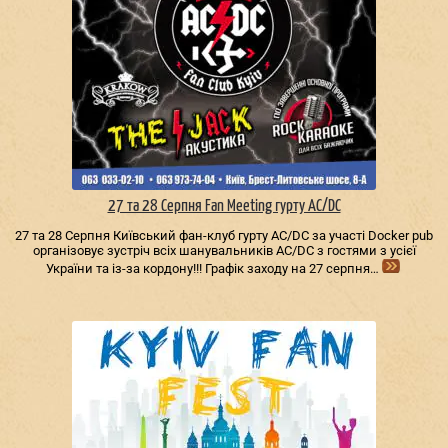
27 та 28 Серпня Fan Meeting гурту AC/DС
27 та 28 Серпня Київський фан-клуб гурту AC/DС за участі Docker pub
організовує зустріч всіх шанувальників AC/DС з гостями з усієї
України та із-за кордону!!! Графік заходу на 27 серпня…