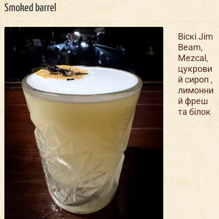
Smoked barrel
Віскі Jim
Beam,
Mezcal,
цукрови
й сироп ,
лимонни
й фреш
та білок