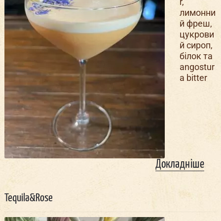
r,
лимонни
й фреш,
цукрови
й сироп,
білок та
angostur
a bitter
Докладніше
Tequila&Rose