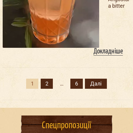
a bitter
Докладніше
Posts
pagination
1
2
…
6
Далі
Спецпропозиції