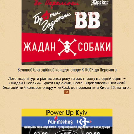
Великий благодійний концерт опору К-ROCK до Перемоги
Легендарні гурти різних епох року та рок-н-ролу на одній сцені –
«Жадан і Собаки», Брати Гадюкіни, Воплі Відоплясови! Великий
благодійний концерт опору – «кRock до перемоги» в Києві 25 лютого…