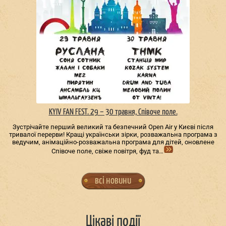
KYIV FAN FEST. 29 – 30 травня, Співоче поле.
Зустрічайте перший великий та безпечний Open Air у Києві після
тривалої перерви! Кращі українськи зірки, розважальна програма з
ведучим, анімаційно-розважальна програма для дітей, оновлене
Співоче поле, свіже повітря, фуд та…
всі новини
Цікаві події