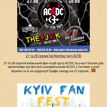
27 та 28 Серпня Fan Meeting гурту AC/DС
27 та 28 Серпня Київський фан-клуб гурту AC/DС за участі Docker pub
організовує зустріч всіх шанувальників AC/DС з гостями з усієї
України та із-за кордону!!! Графік заходу на 27 серпня…