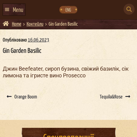
Skip
Skip
to
to
SEARCH
navigation
content
Menu
ENG
FOR:
Home
Коктейли
Gin Garden Basilic
ГОЛОВНА
АФІША ЗАХОДІВ
Опубліковано
16.06.2023
Gin Garden Basilic
КОНТАКТИ
ПРО НАС
Джин Beefeater, сироп бузина, свіжий базилік, сік
лимона та ігристе вино Prosecco
ГУРТИ
ІВЕНТ-АГЕНЦІЯ ДОКЕР
Post
navigation
Orange Boom
Tequila&Rose
КЕЙТЕРИНГ
НОВИНИ
DOCKER ДРЕСС-КОД