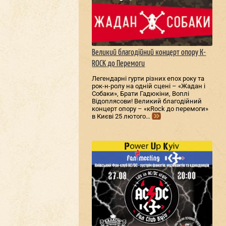
Великий благодійний концерт опору К-
ROCK до Перемоги
Легендарні гурти різних епох року та
рок-н-ролу на одній сцені – «Жадан і
Собаки», Брати Гадюкіни, Воплі
Відоплясови! Великий благодійний
концерт опору – «кRock до перемоги»
в Києві 25 лютого…