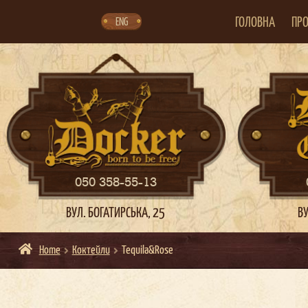
Skip
Skip
to
to
navigation
content
ГОЛОВНА
ПРО
ENG
050 358-55-13
ВУЛ. БОГАТИРСЬКА, 25
ВУ
Home
Коктейли
Tequila&Rose