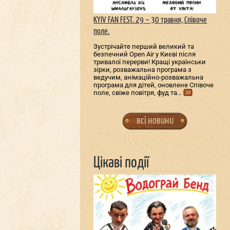
KYIV FAN FEST. 29 – 30 травня, Співоче
поле.
Зустрічайте перший великий та
безпечний Open Air у Києві після
тривалої перерви! Кращі українськи
зірки, розважальна програма з
ведучим, анімаційно-розважальна
програма для дітей, оновлене Співоче
поле, свіже повітря, фуд та…
всі новини
Цікаві події