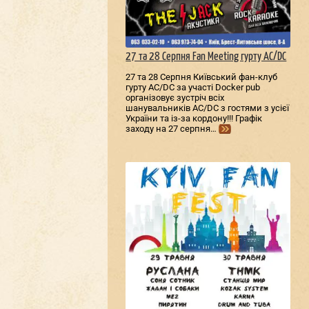
27 та 28 Серпня Fan Meeting гурту AC/DС
27 та 28 Серпня Київський фан-клуб
гурту AC/DС за участі Docker pub
організовує зустріч всіх
шанувальників AC/DС з гостями з усієї
України та із-за кордону!!! Графік
заходу на 27 серпня…