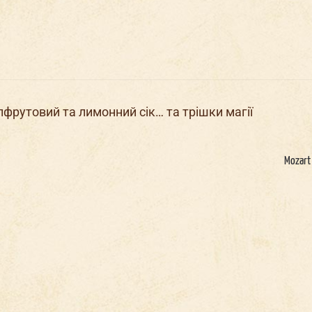
Мальчи
шник в
Корпоратив в
йпфрутовий та лимонний сік… та трішки магії
Д
н
же
Докерах
Докерах
Mozart 