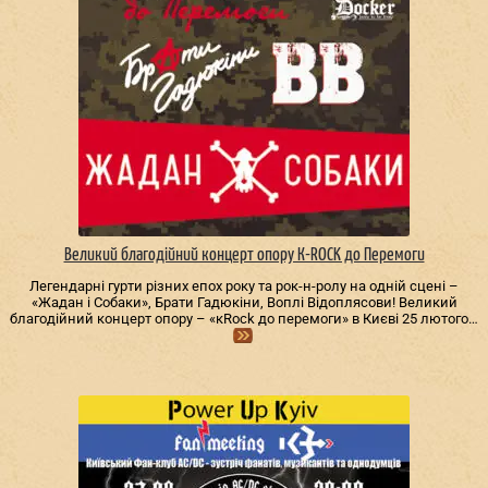
Великий благодійний концерт опору К-ROCK до Перемоги
Легендарні гурти різних епох року та рок-н-ролу на одній сцені –
«Жадан і Собаки», Брати Гадюкіни, Воплі Відоплясови! Великий
благодійний концерт опору – «кRock до перемоги» в Києві 25 лютого…