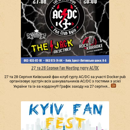
27 та 28 Серпня Fan Meeting гурту AC/DС
27 та 28 Серпня Київський фан-клуб гурту AC/DС за участі Docker pub
організовує зустріч всіх шанувальників AC/DС з гостями з усієї
України та із-за кордону!!! Графік заходу на 27 серпня…