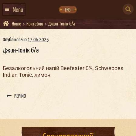
Skip
Skip
to
to
SEARCH
navigation
content
Menu
ENG
FOR:
Home
Коктейли
Джин-Тонік б/а
ГОЛОВНА
АФІША ЗАХОДІВ
Опубліковано
17.06.2025
Джин-Тонік б/а
КОНТАКТИ
ПРО НАС
Безалкогольний напій Beefeater 0%, Schweppes
Indian Tonic, лимон
ГУРТИ
ІВЕНТ-АГЕНЦІЯ ДОКЕР
Post
navigation
PEPINO
КЕЙТЕРИНГ
НОВИНИ
DOCKER ДРЕСС-КОД