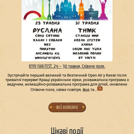
KYIV FAN FEST. 29 – 30 травня, Співоче поле.
Зустрічайте перший великий та безпечний Open Air у Києві після
тривалої перерви! Кращі українськи зірки, розважальна програма з
ведучим, анімаційно-розважальна програма для дітей, оновлене
Співоче поле, свіже повітря, фуд та…
всі новини
Цікаві події