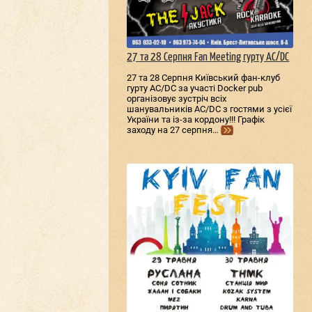
27 та 28 Серпня Fan Meeting гурту AC/DС
27 та 28 Серпня Київський фан-клуб
гурту AC/DС за участі Docker pub
організовує зустріч всіх
шанувальників AC/DС з гостями з усієї
України та із-за кордону!!! Графік
заходу на 27 серпня…