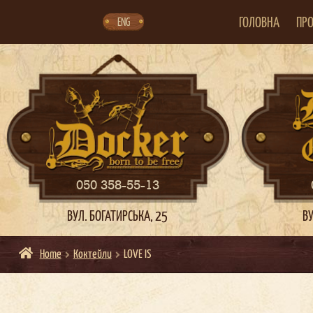
Skip
Skip
to
to
navigation
content
ГОЛОВНА
ПРО
ENG
050 358-55-13
ВУЛ. БОГАТИРСЬКА, 25
ВУ
Home
Коктейли
LOVE IS