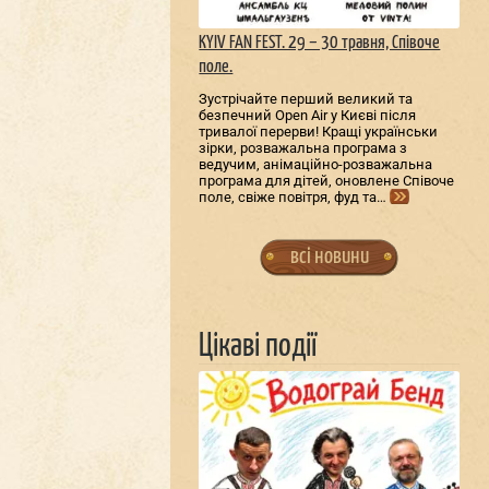
KYIV FAN FEST. 29 – 30 травня, Співоче
поле.
Зустрічайте перший великий та
безпечний Open Air у Києві після
тривалої перерви! Кращі українськи
зірки, розважальна програма з
ведучим, анімаційно-розважальна
програма для дітей, оновлене Співоче
поле, свіже повітря, фуд та…
всі новини
Цікаві події