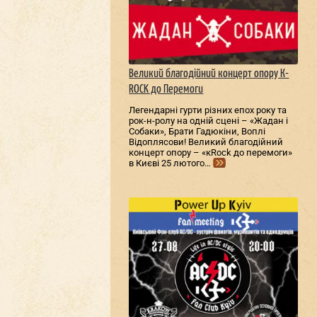
Великий благодійний концерт опору К-
ROCK до Перемоги
Легендарні гурти різних епох року та
рок-н-ролу на одній сцені – «Жадан і
Собаки», Брати Гадюкіни, Воплі
Відоплясови! Великий благодійний
концерт опору – «кRock до перемоги»
в Києві 25 лютого…