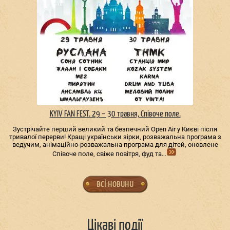
KYIV FAN FEST. 29 – 30 травня, Співоче поле.
Зустрічайте перший великий та безпечний Open Air у Києві після
тривалої перерви! Кращі українськи зірки, розважальна програма з
ведучим, анімаційно-розважальна програма для дітей, оновлене
Співоче поле, свіже повітря, фуд та…
всі новини
Цікаві події