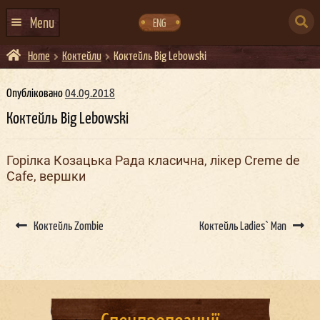
Skip
Skip
to
to
SEARCH
navigation
content
Menu
ENG
FOR:
Home
Коктейли
Коктейль Big Lebowski
ГОЛОВНА
АФІША ЗАХОДІВ
Опубліковано
04.09.2018
Коктейль Big Lebowski
КОНТАКТИ
ПРО НАС
Горілка Козацька Рада класична, лікер Creme de
Cafe, вершки
ГУРТИ
ІВЕНТ-АГЕНЦІЯ ДОКЕР
Post
navigation
Коктейль Zombie
Коктейль Ladies` Man
КЕЙТЕРИНГ
НОВИНИ
DOCKER ДРЕСС-КОД