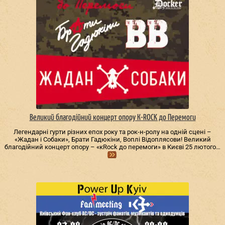
Великий благодійний концерт опору К-ROCK до Перемоги
Легендарні гурти різних епох року та рок-н-ролу на одній сцені –
«Жадан і Собаки», Брати Гадюкіни, Воплі Відоплясови! Великий
благодійний концерт опору – «кRock до перемоги» в Києві 25 лютого…