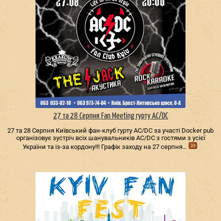
27 та 28 Серпня Fan Meeting гурту AC/DС
27 та 28 Серпня Київський фан-клуб гурту AC/DС за участі Docker pub
організовує зустріч всіх шанувальників AC/DС з гостями з усієї
України та із-за кордону!!! Графік заходу на 27 серпня…