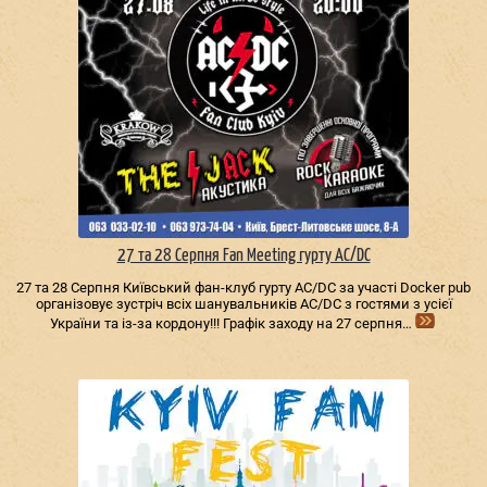
27 та 28 Серпня Fan Meeting гурту AC/DС
27 та 28 Серпня Київський фан-клуб гурту AC/DС за участі Docker pub
організовує зустріч всіх шанувальників AC/DС з гостями з усієї
України та із-за кордону!!! Графік заходу на 27 серпня…