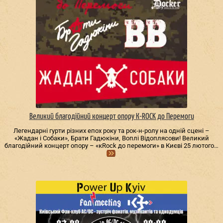
Великий благодійний концерт опору К-ROCK до Перемоги
Легендарні гурти різних епох року та рок-н-ролу на одній сцені –
«Жадан і Собаки», Брати Гадюкіни, Воплі Відоплясови! Великий
благодійний концерт опору – «кRock до перемоги» в Києві 25 лютого…