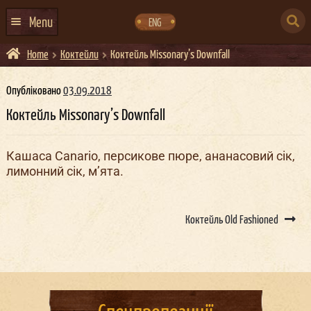
Skip
Skip
to
to
SEARCH
navigation
content
Menu
ENG
FOR:
Home
Коктейли
Коктейль Missonary’s Downfall
ГОЛОВНА
АФІША ЗАХОДІВ
Опубліковано
03.09.2018
Коктейль Missonary’s Downfall
КОНТАКТИ
ПРО НАС
Кашаса Canario, персикове пюре, ананасовий сік,
лимонний сік, м’ята.
ГУРТИ
ІВЕНТ-АГЕНЦІЯ ДОКЕР
Post
navigation
Коктейль Old Fashioned
КЕЙТЕРИНГ
НОВИНИ
DOCKER ДРЕСС-КОД