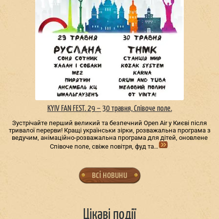
KYIV FAN FEST. 29 – 30 травня, Співоче поле.
Зустрічайте перший великий та безпечний Open Air у Києві після
тривалої перерви! Кращі українськи зірки, розважальна програма з
ведучим, анімаційно-розважальна програма для дітей, оновлене
Співоче поле, свіже повітря, фуд та…
всі новини
Цікаві події