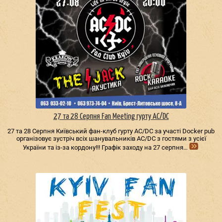
27 та 28 Серпня Fan Meeting гурту AC/DС
27 та 28 Серпня Київський фан-клуб гурту AC/DС за участі Docker pub
організовує зустріч всіх шанувальників AC/DС з гостями з усієї
України та із-за кордону!!! Графік заходу на 27 серпня…