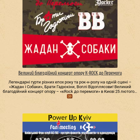
Великий благодійний концерт опору К-ROCK до Перемоги
Легендарні гурти різних епох року та рок-н-ролу на одній сцені –
«Жадан і Собаки», Брати Гадюкіни, Воплі Відоплясови! Великий
благодійний концерт опору – «кRock до перемоги» в Києві 25 лютого…