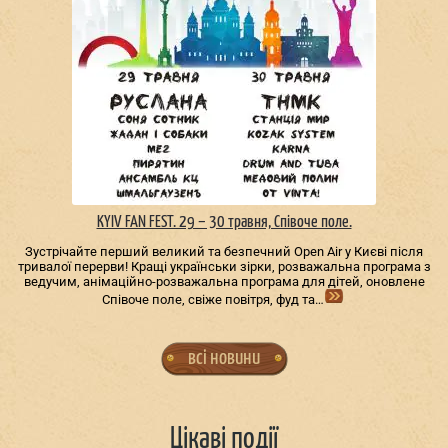
KYIV FAN FEST. 29 – 30 травня, Співоче поле.
Зустрічайте перший великий та безпечний Open Air у Києві після
тривалої перерви! Кращі українськи зірки, розважальна програма з
ведучим, анімаційно-розважальна програма для дітей, оновлене
Співоче поле, свіже повітря, фуд та…
всі новини
Цікаві події