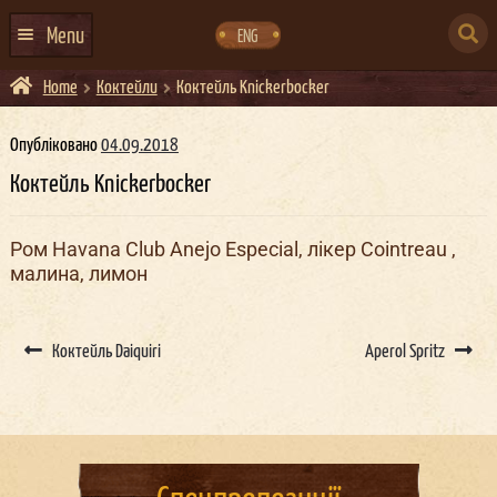
Skip
Skip
to
to
SEARCH
navigation
content
Menu
ENG
FOR:
Home
Коктейли
Коктейль Knickerbocker
ГОЛОВНА
АФІША ЗАХОДІВ
Опубліковано
04.09.2018
Коктейль Knickerbocker
КОНТАКТИ
ПРО НАС
Ром Havana Club Anejo Especial, лікер Cointreau ,
малина, лимон
ГУРТИ
ІВЕНТ-АГЕНЦІЯ ДОКЕР
Post
navigation
Коктейль Daiquiri
Aperol Spritz
КЕЙТЕРИНГ
НОВИНИ
DOCKER ДРЕСС-КОД