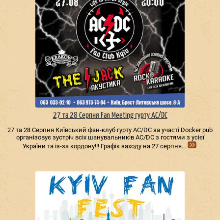
27 та 28 Серпня Fan Meeting гурту AC/DС
27 та 28 Серпня Київський фан-клуб гурту AC/DС за участі Docker pub
організовує зустріч всіх шанувальників AC/DС з гостями з усієї
України та із-за кордону!!! Графік заходу на 27 серпня…