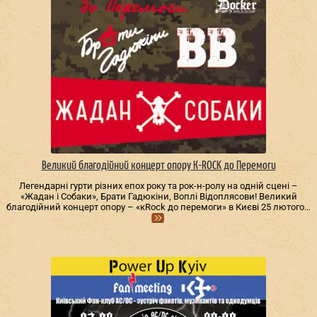
Великий благодійний концерт опору К-ROCK до Перемоги
Легендарні гурти різних епох року та рок-н-ролу на одній сцені –
«Жадан і Собаки», Брати Гадюкіни, Воплі Відоплясови! Великий
благодійний концерт опору – «кRock до перемоги» в Києві 25 лютого…