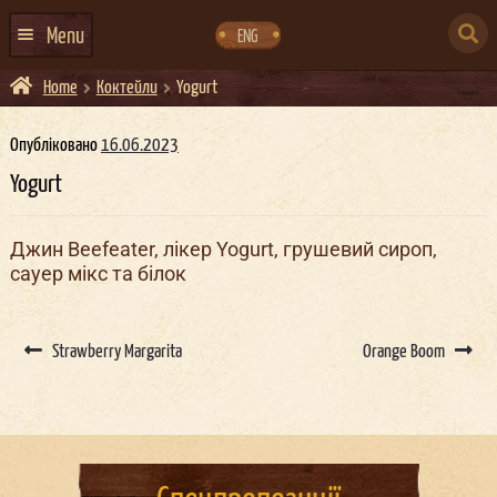
Skip
Skip
to
to
SEARCH
navigation
content
Menu
ENG
FOR:
Home
Коктейли
Yogurt
ГОЛОВНА
АФІША ЗАХОДІВ
Опубліковано
16.06.2023
Yogurt
КОНТАКТИ
ПРО НАС
Джин Beefeater, лікер Yogurt, грушевий сироп,
сауер мікс та білок
ГУРТИ
ІВЕНТ-АГЕНЦІЯ ДОКЕР
Post
navigation
Strawberry Margarita
Orange Boom
КЕЙТЕРИНГ
НОВИНИ
DOCKER ДРЕСС-КОД