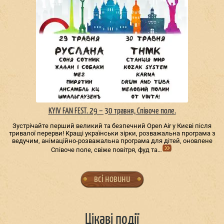
KYIV FAN FEST. 29 – 30 травня, Співоче поле.
Зустрічайте перший великий та безпечний Open Air у Києві після
тривалої перерви! Кращі українськи зірки, розважальна програма з
ведучим, анімаційно-розважальна програма для дітей, оновлене
Співоче поле, свіже повітря, фуд та…
всі новини
Цікаві події