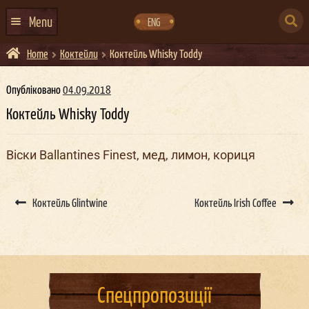
Skip
Skip
to
to
SEARCH
navigation
content
Menu
ENG
FOR:
Home
Коктейли
Коктейль Whisky Toddy
ГОЛОВНА
АФІША ЗАХОДІВ
Опубліковано
04.09.2018
Коктейль Whisky Toddy
КОНТАКТИ
ПРО НАС
Віски Ballantines Finest, мед, лимон, кориця
ГУРТИ
Post
ІВЕНТ-АГЕНЦІЯ ДОКЕР
navigation
Коктейль Glintwine
Коктейль Irish Coffee
КЕЙТЕРИНГ
НОВИНИ
DOCKER ДРЕСС-КОД
Спецпропозиції