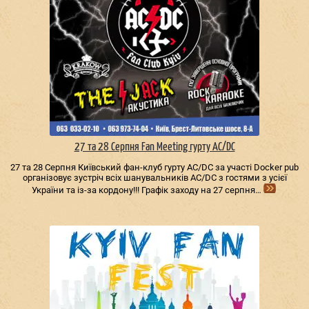
27 та 28 Серпня Fan Meeting гурту AC/DС
27 та 28 Серпня Київський фан-клуб гурту AC/DС за участі Docker pub
організовує зустріч всіх шанувальників AC/DС з гостями з усієї
України та із-за кордону!!! Графік заходу на 27 серпня…