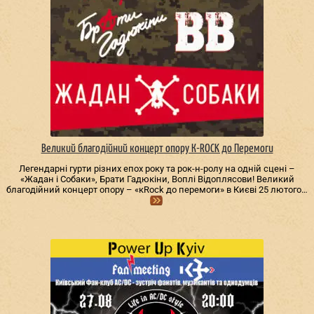
Великий благодійний концерт опору К-ROCK до Перемоги
Легендарні гурти різних епох року та рок-н-ролу на одній сцені –
«Жадан і Собаки», Брати Гадюкіни, Воплі Відоплясови! Великий
благодійний концерт опору – «кRock до перемоги» в Києві 25 лютого…