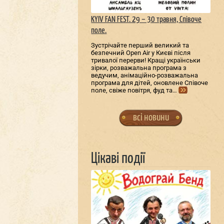
KYIV FAN FEST. 29 – 30 травня, Співоче
поле.
Зустрічайте перший великий та
безпечний Open Air у Києві після
тривалої перерви! Кращі українськи
зірки, розважальна програма з
ведучим, анімаційно-розважальна
програма для дітей, оновлене Співоче
поле, свіже повітря, фуд та…
всі новини
Цікаві події