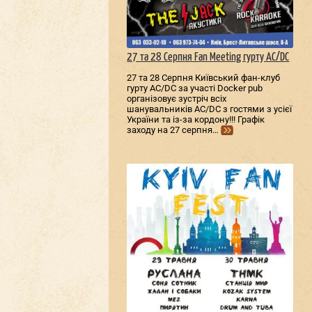
27 та 28 Серпня Fan Meeting гурту AC/DС
27 та 28 Серпня Київський фан-клуб
гурту AC/DС за участі Docker pub
організовує зустріч всіх
шанувальників AC/DС з гостями з усієї
України та із-за кордону!!! Графік
заходу на 27 серпня…