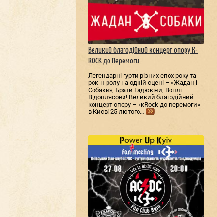
Великий благодійний концерт опору К-
ROCK до Перемоги
Легендарні гурти різних епох року та
рок-н-ролу на одній сцені – «Жадан і
Собаки», Брати Гадюкіни, Воплі
Відоплясови! Великий благодійний
концерт опору – «кRock до перемоги»
в Києві 25 лютого…