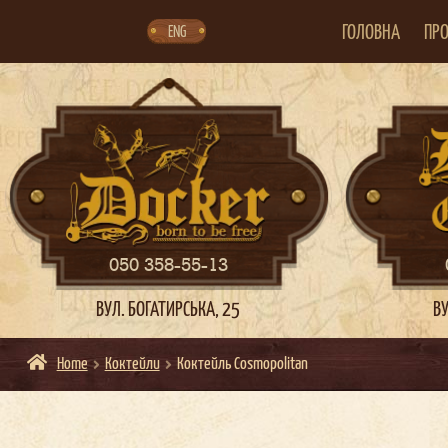
Skip
Skip
to
to
navigation
content
ГОЛОВНА
ПРО
ENG
050 358-55-13
ВУЛ. БОГАТИРСЬКА, 25
ВУ
Home
Коктейли
Коктейль Cosmopolitan