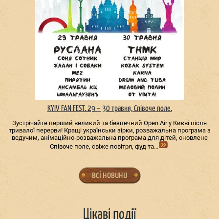
KYIV FAN FEST. 29 – 30 травня, Співоче поле.
Зустрічайте перший великий та безпечний Open Air у Києві після
тривалої перерви! Кращі українськи зірки, розважальна програма з
ведучим, анімаційно-розважальна програма для дітей, оновлене
Співоче поле, свіже повітря, фуд та…
всі новини
Цікаві події