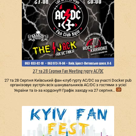
27 та 28 Серпня Fan Meeting гурту AC/DС
27 та 28 Серпня Київський фан-клуб гурту AC/DС за участі Docker pub
організовує зустріч всіх шанувальників AC/DС з гостями з усієї
України та із-за кордону!!! Графік заходу на 27 серпня…