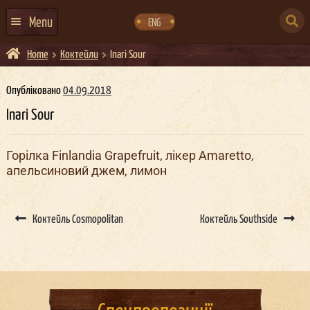
Skip
Skip
to
to
SEARCH
navigation
content
Menu
ENG
FOR:
Home
Коктейли
Inari Sour
ГОЛОВНА
АФІША ЗАХОДІВ
Опубліковано
04.09.2018
Inari Sour
КОНТАКТИ
ПРО НАС
Горілка Finlandia Grapefruit, лікер Amaretto,
апельсиновий джем, лимон
ГУРТИ
ІВЕНТ-АГЕНЦІЯ ДОКЕР
Post
navigation
Коктейль Cosmopolitan
Коктейль Southside
КЕЙТЕРИНГ
НОВИНИ
DOCKER ДРЕСС-КОД