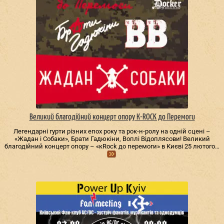
Великий благодійний концерт опору К-ROCK до Перемоги
Легендарні гурти різних епох року та рок-н-ролу на одній сцені –
«Жадан і Собаки», Брати Гадюкіни, Воплі Відоплясови! Великий
благодійний концерт опору – «кRock до перемоги» в Києві 25 лютого…