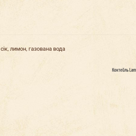
Мальчи
шник в
Корпоратив в
 сік, лимон, газована вода
Ден
нар
жен
Докерах
Докерах
Коктейль Lam