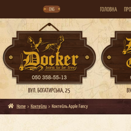
Skip
Skip
to
to
navigation
content
ГОЛОВНА
ПРО
ENG
050 358-55-13
ВУЛ. БОГАТИРСЬКА, 25
ВУ
Home
Коктейли
Коктейль Apple Fancy