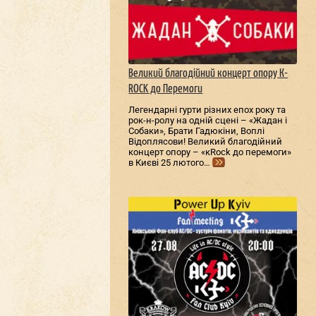
Великий благодійний концерт опору К-
ROCK до Перемоги
Легендарні гурти різних епох року та
рок-н-ролу на одній сцені – «Жадан і
Собаки», Брати Гадюкіни, Воплі
Відоплясови! Великий благодійний
концерт опору – «кRock до перемоги»
в Києві 25 лютого…