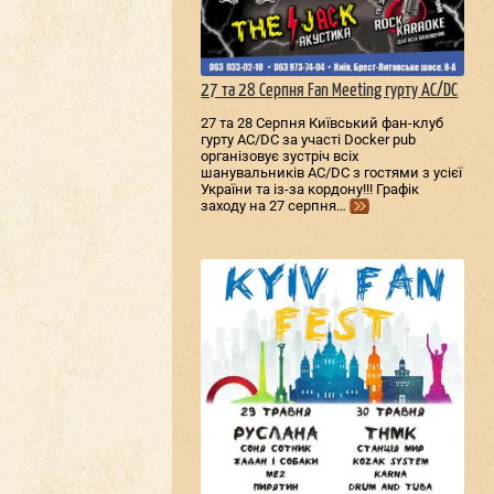
27 та 28 Серпня Fan Meeting гурту AC/DС
27 та 28 Серпня Київський фан-клуб
гурту AC/DС за участі Docker pub
організовує зустріч всіх
шанувальників AC/DС з гостями з усієї
України та із-за кордону!!! Графік
заходу на 27 серпня…