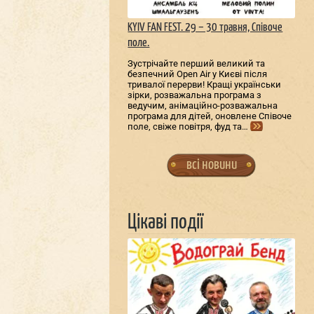
KYIV FAN FEST. 29 – 30 травня, Співоче
поле.
Зустрічайте перший великий та
безпечний Open Air у Києві після
тривалої перерви! Кращі українськи
зірки, розважальна програма з
ведучим, анімаційно-розважальна
програма для дітей, оновлене Співоче
поле, свіже повітря, фуд та…
всі новини
Цікаві події