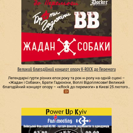
Великий благодійний концерт опору К-ROCK до Перемоги
Легендарні гурти різних епох року та рок-н-ролу на одній сцені –
«Жадан і Собаки», Брати Гадюкіни, Воплі Відоплясови! Великий
благодійний концерт опору – «кRock до перемоги» в Києві 25 лютого…