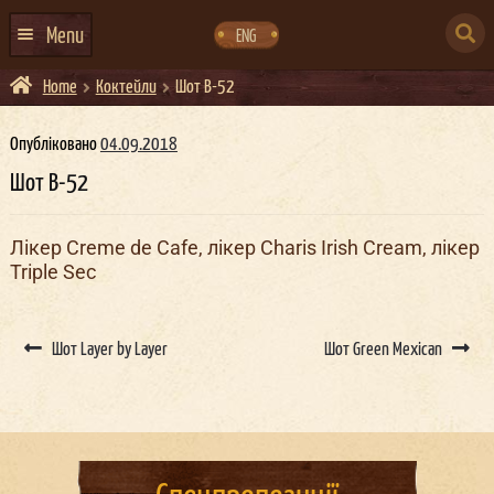
Skip
Skip
to
to
SEARCH
navigation
content
Menu
ENG
FOR:
Home
Коктейли
Шот B-52
ГОЛОВНА
АФІША ЗАХОДІВ
Опубліковано
04.09.2018
Шот B-52
КОНТАКТИ
ПРО НАС
Лікер Creme de Cafe, лікер Charis Irish Cream, лікер
Triple Sec
ГУРТИ
ІВЕНТ-АГЕНЦІЯ ДОКЕР
Post
navigation
Шот Layer by Layer
Шот Green Mexican
КЕЙТЕРИНГ
НОВИНИ
DOCKER ДРЕСС-КОД