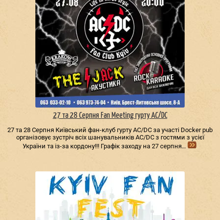
27 та 28 Серпня Fan Meeting гурту AC/DС
27 та 28 Серпня Київський фан-клуб гурту AC/DС за участі Docker pub
організовує зустріч всіх шанувальників AC/DС з гостями з усієї
України та із-за кордону!!! Графік заходу на 27 серпня…