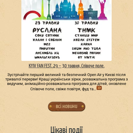
KYIV FAN FEST. 29 – 30 травня, Співоче поле.
Зустрічайте перший великий та безпечний Open Air у Києві після
тривалої перерви! Кращі українськи зірки, розважальна програма з
ведучим, анімаційно-розважальна програма для дітей, оновлене
Співоче поле, свіже повітря, фуд та…
всі новини
Цікаві події