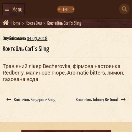
Skip
Skip
to
to
SEARCH
navigation
content
Menu
ENG
FOR:
Home
Коктейли
Коктейль Carl´s Sling
ГОЛОВНА
АФІША ЗАХОДІВ
Опубліковано
04.09.2018
Коктейль Carl´s Sling
КОНТАКТИ
ПРО НАС
Трав’яний лікер Becherovka, фірмова настоянка
Redberry, малинове пюре, Aromatic bitters, лимон,
ГУРТИ
газована вода
ІВЕНТ-АГЕНЦІЯ ДОКЕР
Post
КЕЙТЕРИНГ
navigation
Коктейль Singapore Sling
Коктейль Johnny Be Good
НОВИНИ
DOCKER ДРЕСС-КОД