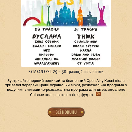
KYIV FAN FEST. 29 – 30 травня, Співоче поле.
Зустрічайте перший великий та безпечний Open Air у Києві після
тривалої перерви! Кращі українськи зірки, розважальна програма з
ведучим, анімаційно-розважальна програма для дітей, оновлене
Співоче поле, свіже повітря, фуд та…
всі новини