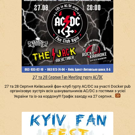
27 та 28 Серпня Fan Meeting гурту AC/DС
27 та 28 Серпня Київський фан-клуб гурту AC/DС за участі Docker pub
організовує зустріч всіх шанувальників AC/DС з гостями з усієї
України та із-за кордону!!! Графік заходу на 27 серпня…