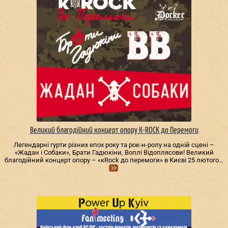
Великий благодійний концерт опору К-ROCK до Перемоги
Легендарні гурти різних епох року та рок-н-ролу на одній сцені –
«Жадан і Собаки», Брати Гадюкіни, Воплі Відоплясови! Великий
благодійний концерт опору – «кRock до перемоги» в Києві 25 лютого…