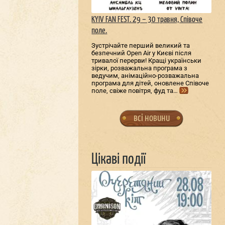
KYIV FAN FEST. 29 – 30 травня, Співоче
поле.
Зустрічайте перший великий та
безпечний Open Air у Києві після
тривалої перерви! Кращі українськи
зірки, розважальна програма з
ведучим, анімаційно-розважальна
програма для дітей, оновлене Співоче
поле, свіже повітря, фуд та…
всі новини
Цікаві події