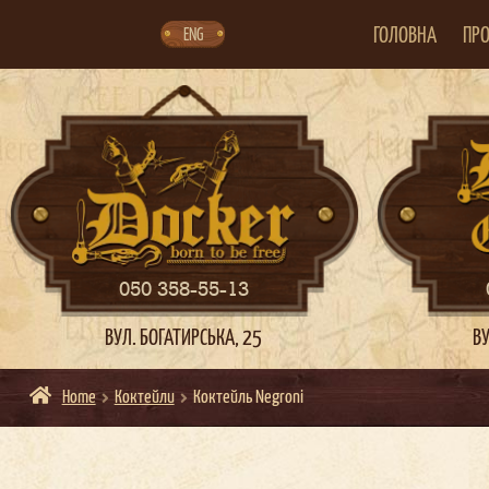
Skip
Skip
to
to
navigation
content
ГОЛОВНА
ПРО
ENG
050 358-55-13
ВУЛ. БОГАТИРСЬКА, 25
ВУ
Home
Коктейли
Коктейль Negroni