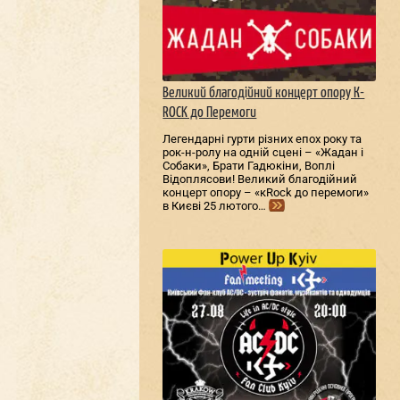
Великий благодійний концерт опору К-
ROCK до Перемоги
Легендарні гурти різних епох року та
рок-н-ролу на одній сцені – «Жадан і
Собаки», Брати Гадюкіни, Воплі
Відоплясови! Великий благодійний
концерт опору – «кRock до перемоги»
в Києві 25 лютого…