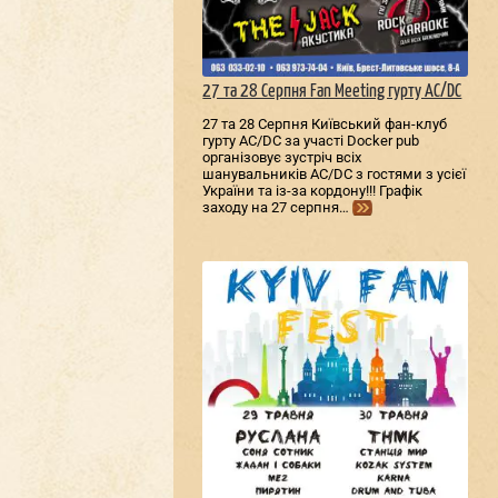
27 та 28 Серпня Fan Meeting гурту AC/DС
27 та 28 Серпня Київський фан-клуб
гурту AC/DС за участі Docker pub
організовує зустріч всіх
шанувальників AC/DС з гостями з усієї
України та із-за кордону!!! Графік
заходу на 27 серпня…