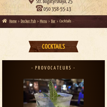

Str. Bogatyrskaya, 25
050 358-55-13
Home
Docker Pub
Menu
Bar
Cocktails
COCKTAILS
PROVOCATEURS