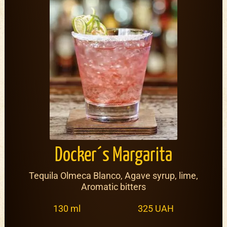
Docker´s Margarita
Tequila Olmeca Blanco, Agave syrup, lime,
Aromatic bitters
130 ml
325 UAH