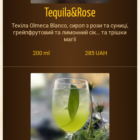
Tequila&Rose
Текіла Olmeca Blanco, сироп з рози та суниці,
грейпфрутовий та лимонний сік… та трішки
магії
200 ml
285 UAH