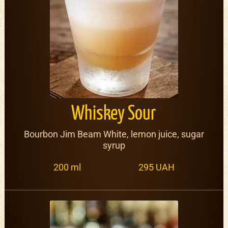
Whiskey Sour
Bourbon Jim Beam White, lemon juice, sugar
syrup
200 ml
295 UAH