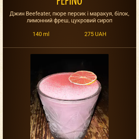
PEPINO
Джин Beefeater, пюре персик і маракуя, білок,
лимонний фреш, цукровий сироп
140 ml
275 UAH