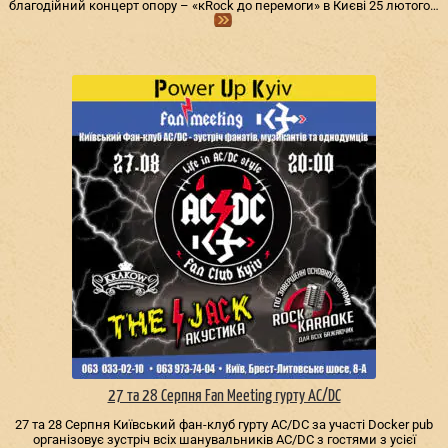
благодійний концерт опору – «кRock до перемоги» в Києві 25 лютого…
27 та 28 Серпня Fan Meeting гурту AC/DС
27 та 28 Серпня Київський фан-клуб гурту AC/DС за участі Docker pub
організовує зустріч всіх шанувальників AC/DС з гостями з усієї