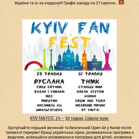
України та із-за кордону!!! Графік заходу на 27 серпня…
KYIV FAN FEST. 29 – 30 травня, Співоче поле.
Зустрічайте перший великий та безпечний Open Air у Києві після
тривалої перерви! Кращі українськи зірки, розважальна програма з
ведучим, анімаційно-розважальна програма для дітей, оновлене