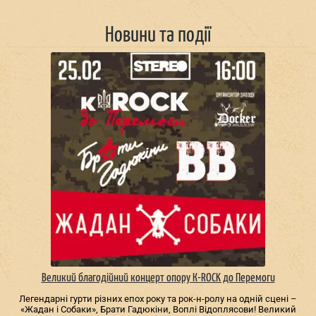
Новини та події
Великий благодійний концерт опору К-ROCK до Перемоги
Легендарні гурти різних епох року та рок-н-ролу на одній сцені –
«Жадан і Собаки», Брати Гадюкіни, Воплі Відоплясови! Великий