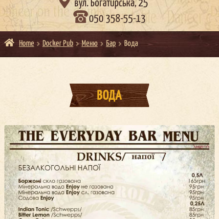

вул. Богатирська, 25
050 358-55-13
Home
Docker Pub
Меню
Бар
Вода
ВОДА