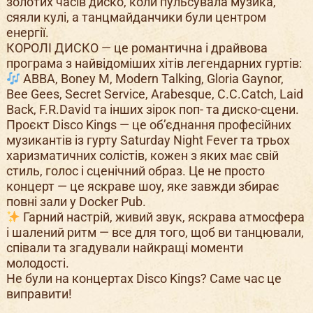
золотих часів диско, коли пульсувала музика,
сяяли кулі, а танцмайданчики були центром
енергії.
КОРОЛІ ДИСКО — це романтична і драйвова
програма з найвідоміших хітів легендарних гуртів:
ABBA, Boney M, Modern Talking, Gloria Gaynor,
Bee Gees, Secret Service, Arabesque, C.C.Catch, Laid
Back, F.R.David та інших зірок поп- та диско-сцени.
Проєкт Disco Kings — це об’єднання професійних
музикантів із гурту Saturday Night Fever та трьох
харизматичних солістів, кожен з яких має свій
стиль, голос і сценічний образ. Це не просто
концерт — це яскраве шоу, яке завжди збирає
повні зали у Docker Pub.
Гарний настрій, живий звук, яскрава атмосфера
і шалений ритм — все для того, щоб ви танцювали,
співали та згадували найкращі моменти
молодості.
Не були на концертах Disco Kings? Саме час це
виправити!