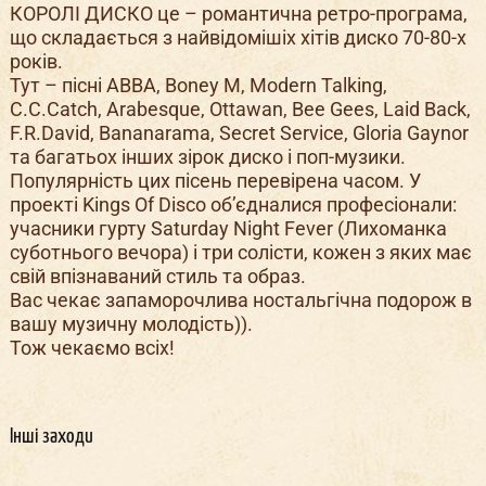
КОРОЛІ ДИСКО це – романтична ретро-програма,
що складається з найвідомішіх хітів диско 70-80-х
років.
Тут – пісні ABBA, Boney M, Modern Talking,
C.C.Catch, Arabesque, Ottawan, Bee Gees, Laid Back,
F.R.David, Bananarama, Secret Service, Gloria Gaynor
та багатьох інших зірок диско і поп-музики.
Популярність цих пісень перевірена часом. У
проекті Kings Of Disco об’єдналися професіонали:
учасники гурту Saturday Night Fever (Лихоманка
суботнього вечора) і три солісти, кожен з яких має
свій впізнаваний стиль та образ.
Вас чекає запаморочлива ностальгічна подорож в
вашу музичну молодість)).
Тож чекаємо всіх!
Інші заходи