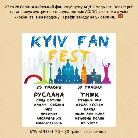
27 та 28 Серпня Київський фан-клуб гурту AC/DС за участі Docker pub
організовує зустріч всіх шанувальників AC/DС з гостями з усієї
України та із-за кордону!!! Графік заходу на 27 серпня…
KYIV FAN FEST. 29 – 30 травня, Співоче поле.