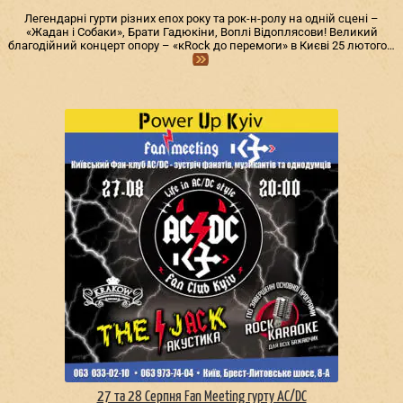
Легендарні гурти різних епох року та рок-н-ролу на одній сцені –
«Жадан і Собаки», Брати Гадюкіни, Воплі Відоплясови! Великий
благодійний концерт опору – «кRock до перемоги» в Києві 25 лютого…
27 та 28 Серпня Fan Meeting гурту AC/DС