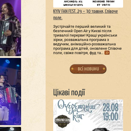
KYIV FAN FEST. 29 – 30 травня, Співоче
поле.
Зустрічайте перший великий та
безпечний Open Air у Києві після
тривалої перерви! Кращі українськи
зірки, розважальна програма з
ведучим, анімаційно-розважальна
програма для дітей, оновлене Співоче
поле, свіже повітря, фуд та…
всі новини
Цікаві події