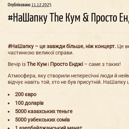
Опубліковано
11.12.2025
#НаШапку The Кум & Просто Е
Ма
шн
#НаШапку – це завжди більше, ніж концерт.
Це в
частинкою великої справи.
Д
Вечір із
The Кум
і
Просто Енджі
– саме з таких!
Атмосфера, яку створили непересічні люди й нейм
відчує навіть той, хто не був присутній. НаШапку 
200 євро
100 доларів
5000 казахських теньге
5000 узбекських сомів
1 азербайджанський манат