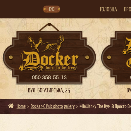
Skip
Skip
to
to
navigation
content
ГОЛОВНА
ПРО
ENG
050 358-55-13
ВУЛ. БОГАТИРСЬКА, 25
ВУ
Home
Docker-G Pub photo gallery
#НаШапку The Кум & Просто Е