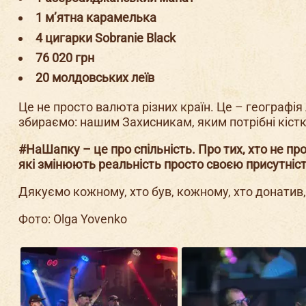
1 м’ятна карамелька
4 цигарки Sobranie Black
76 020 грн
20 молдовських леїв
Це не просто валюта різних країн. Це – географія
збираємо: нашим Захисникам, яким потрібні кістк
#НаШапку – це про спільність. Про тих, хто не пр
які змінюють реальність просто своєю присутніс
Дякуємо кожному, хто був, кожному, хто донатив,
Фото: Olga Yovenko