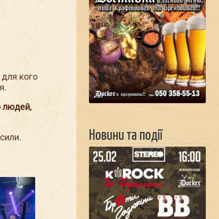
 для кого
я.
о людей,
Новини та події
сили.