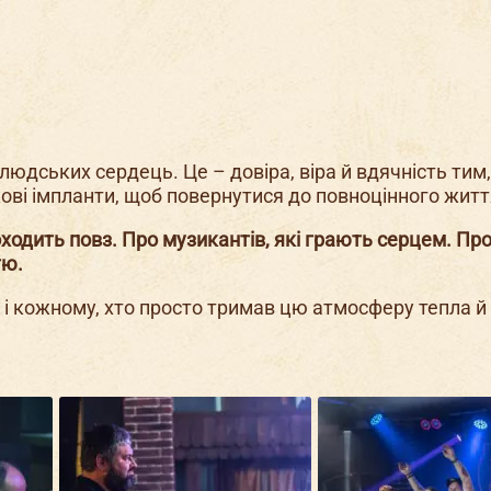
 людських сердець. Це – довіра, віра й вдячність тим,
ові імпланти, щоб повернутися до повноцінного житт
оходить повз. Про музикантів, які грають серцем. Пр
тю.
 і кожному, хто просто тримав цю атмосферу тепла й 