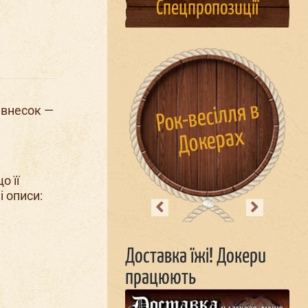
Спецпропозиції
М
ш
Рок-весілля в
Благо
дійні
 внесок —
я
концерти
Докерах
о її
і описи:
Previous
Next
Доставка їжі! Докери
працюють