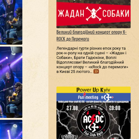
Великий благодійний концерт опору К-
ROCK до Перемоги
Легендарні гурти різних епох року та
рок-н-ролу на одній сцені – «Жадан і
Собаки», Брати Гадюкіни, Воплі
Відоплясови! Великий благодійний
концерт опору – «кRock до перемоги»
в Києві 25 лютого…