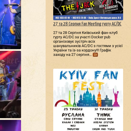
27 та 28 Серпня Fan Meeting гурту AC/DС
27 та 28 Серпня Київський фан-клуб
гурту AC/DС за участі Docker pub
організовує зустріч всіх
шанувальників AC/DС з гостями з усієї
України та із-за кордону!!! Графік
заходу на 27 серпня…