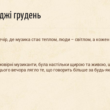
нджі грудень
льчи
ик в
Корпоратив в
ечір, де музика стає теплом, люди – світлом, а кожен
День
наро
д
женн
окерах
Докерах
овірні музиканти, була настільки щирою та живою, щ
цього вечора лягло те, що говорить більше за будь-як