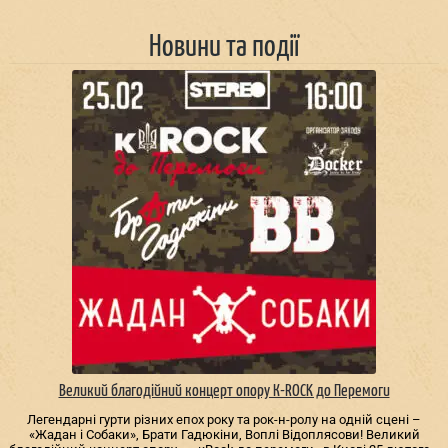
Новини та події
Великий благодійний концерт опору К-ROCK до Перемоги
Легендарні гурти різних епох року та рок-н-ролу на одній сцені –
«Жадан і Собаки», Брати Гадюкіни, Воплі Відоплясови! Великий