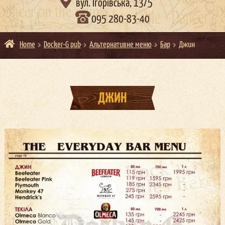

вул. Ігорівська, 13/5
095 280-83-40
Home
Docker-G pub
Альтернативне меню
Бар
Джин
ДЖИН