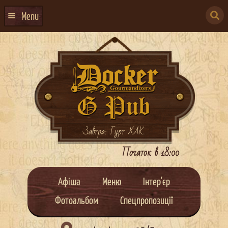
Skip
Skip
to
to
SEARCH
navigation
content
Menu
FOR:
ГОЛОВНА
АФІША ЗАХОДІВ
КОНТАКТИ
ПРО НАС
ГУРТИ
Завтра: Гурт ХАК
ІВЕНТ-АГЕНЦІЯ ДОКЕР
Початок в 18:00
КЕЙТЕРИНГ
Афіша
Меню
Інтер'єр
НОВИНИ
Фотоальбом
Спецпропозиції
DOCKER ДРЕСС-КОД