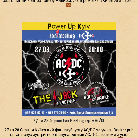
благодійний концерт опору – «кRock до перемоги» в Києві 25 лютого…
27 та 28 Серпня Fan Meeting гурту AC/DС
27 та 28 Серпня Київський фан-клуб гурту AC/DС за участі Docker pub
організовує зустріч всіх шанувальників AC/DС з гостями з усієї