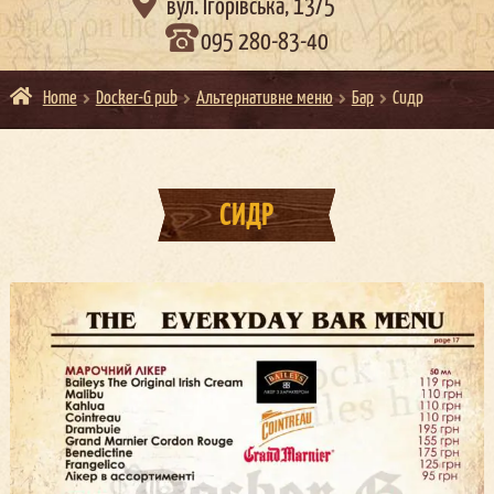

вул. Ігорівська, 13/5
095 280-83-40
Home
Docker-G pub
Альтернативне меню
Бар
Сидр
СИДР