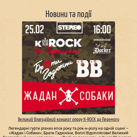
Новини та події
Великий благодійний концерт опору К-ROCK до Перемоги
Легендарні гурти різних епох року та рок-н-ролу на одній сцені –
«Жадан і Собаки», Брати Гадюкіни, Воплі Відоплясови! Великий