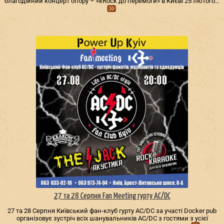
благодійний концерт опору – «кRock до перемоги» в Києві 25 лютого…
27 та 28 Серпня Fan Meeting гурту AC/DС
27 та 28 Серпня Київський фан-клуб гурту AC/DС за участі Docker pub
організовує зустріч всіх шанувальників AC/DС з гостями з усієї